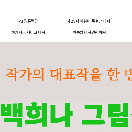
AI 일문백답
제23회 어린이 독후감 대회
히가시노 게이고 타계
여름방학 시원한 혜택