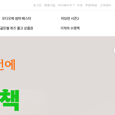
로그인
회원가입
마이페이지
카트
주문/배송
고객센터
오디오북 썸머 페스타
리딩런 시즌2
골든벨 퀴즈 풀고 상품권
기적의 수영책