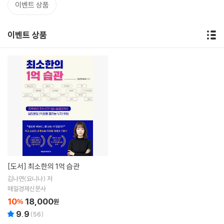
이벤트 상품
이벤트 상품
[도서]
최소한의 1억 습관
김나연(요니나) 저
매일경제신문사
10
18,000
%
원
9.9
(
56
)