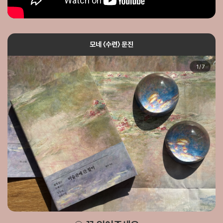
모네 〈수련〉 문진
1
/
7