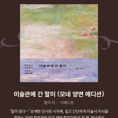
미술관에 간 할미 (모네 양면 에디션)
할미 저
더퀘스트
"할미 왔다~" 유쾌한 인사로 시작해, 쉽고 간단하게 미술사 지식을
전하는 30만 팔로워의 인기 채널 할미아트의 첫 책. 영상에서