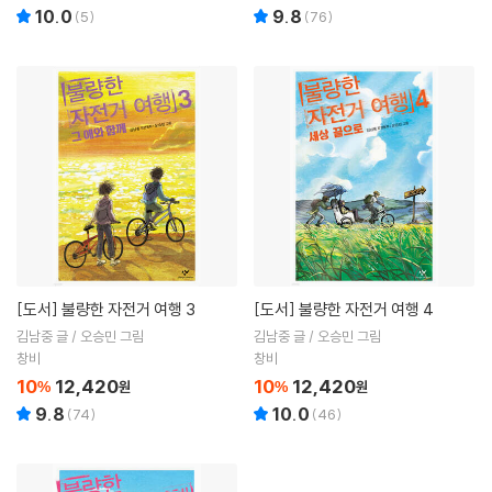
10.0
9.8
(
5
)
(
76
)
[도서]
불량한 자전거 여행 3
[도서]
불량한 자전거 여행 4
김남중 글 / 오승민 그림
김남중 글 / 오승민 그림
창비
창비
10
12,420
10
12,420
%
원
%
원
9.8
10.0
(
74
)
(
46
)