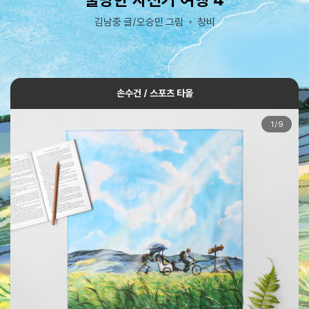
김남중 글/오승민 그림
창비
손수건 / 스포츠 타올
1
/
9