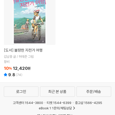
[도서]
불량한 자전거 여행
김남중 글 / 허태준 그림
창비
10
12,420
%
원
9.8
(
74
)
로그인
최근 본 상품
주문/배송
고객센터 1544-3800
티켓 1544-6399
중고샵 1566-4295
eBook 1:1문의/채팅상담