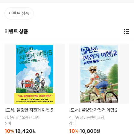
이벤트 상품
이벤트 상품
[도서]
불량한 자전거 여행 5
[도서]
불량한 자전거 여행 2
김남중 글 / 오승민 그림
김남중 글 / 문인혜 그림
창비
창비
10
12,420
10
10,800
%
원
%
원