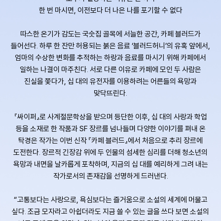
한 번 마시면, 이전보다 더 나은 나를 포기할 수 없다
따스한 온기가 감도는 국숫집 골목에 서늘한 공간, 카페 블러드가
들어선다. 하루 한 잔만 허용되는 붉은 음료 ‘블러드허니’의 유혹 앞에서,
엄마의 수상한 변화를 추적하는 하랑과 음료를 마시기 위해 카페에서
일하는 나결이 마주친다. 서로 다른 이유로 카페에 모인 두 사람은
진실을 쫓다가, 십 대의 유전자를 이용하려는 어른들의 욕망과
맞닥뜨린다.
『싸이퍼』로 사계절문학상을 받으며 등단한 이후, 십 대의 사랑과 학업
등을 소재로 한 작품과 SF 장르를 넘나들며 다양한 이야기를 펴내 온
탁경은 작가는 이번 신작 『카페 블러드』에서 처음으로 추리 장르에
도전한다. 장르적 긴장감 위에 두 인물의 섬세한 심리를 더해 청소년의
욕망과 내면을 날카롭게 포착하며, 지금의 십 대를 예리하게 그려 내는
작가로서의 존재감을 선명하게 드러낸다.
“고통보다는 사랑으로, 욕심보다는 즐거움으로 소설의 세계에 머물고
싶다. 조금 모자라고 아쉽더라도 지금 쓸 수 있는 글을 쓰다 보면 소설의