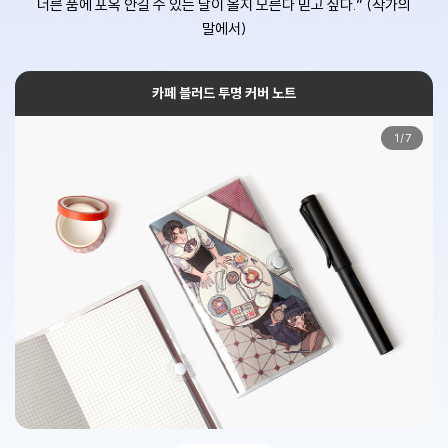
너른 품에 포옥 안길 수 있는 날이 올지 모른다 믿고 싶다.” (작가의
말에서)
카페 블러드 투명 커버 노트
1
/
7