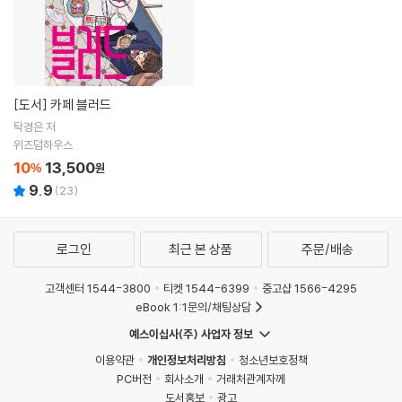
[도서]
카페 블러드
탁경은 저
위즈덤하우스
10
13,500
%
원
9.9
(
23
)
로그인
최근 본 상품
주문/배송
고객센터 1544-3800
티켓 1544-6399
중고샵 1566-4295
eBook 1:1문의/채팅상담
예스이십사(주) 사업자 정보
이용약관
개인정보처리방침
청소년보호정책
PC버전
회사소개
거래처관계자께
도서홍보
광고