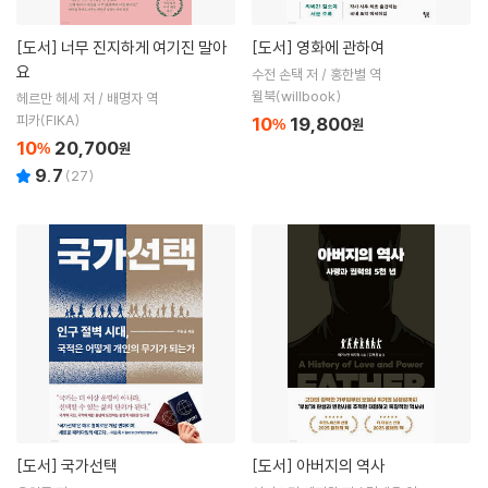
[도서]
너무 진지하게 여기진 말아
[도서]
영화에 관하여
요
수전 손택 저 / 홍한별 역
윌북(willbook)
헤르만 헤세 저 / 배명자 역
피카(FIKA)
10
19,800
%
원
10
20,700
%
원
9.7
(
27
)
[도서]
국가선택
[도서]
아버지의 역사