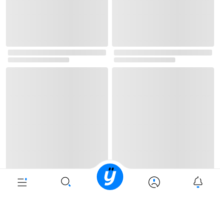
로그인
최근 본 상품
주문/배송
고객센터 1544-3800
티켓 1544-6399
중고샵 1566-4295
eBook 1:1문의/채팅상담
예스이십사(주) 사업자 정보
이용약관
개인정보처리방침
청소년보호정책
PC버전
회사소개
거래처관계자께
도서홍보
광고
Copyright © YES24 Corp. All Rights Reserved.
PYEVENTWEB5