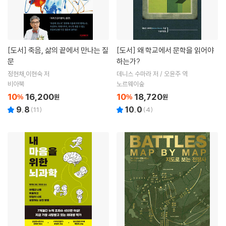
[도서]
죽음, 삶의 끝에서 만나는 질
[도서]
왜 학교에서 문학을 읽어야
문
하는가?
정현채,이현숙 저
데니스 수마라 저 / 오윤주 역
비아북
노르웨이숲
10
16,200
10
18,720
%
원
%
원
9.8
10.0
(
11
)
(
4
)