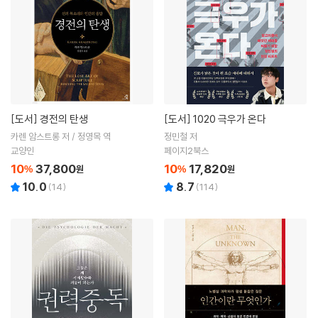
[도서]
경전의 탄생
[도서]
1020 극우가 온다
카렌 암스트롱 저 / 정영목 역
정민철 저
교양인
페이지2북스
10
37,800
10
17,820
%
원
%
원
10.0
8.7
(
14
)
(
114
)