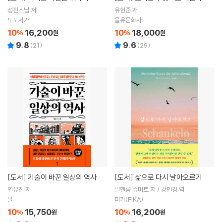
성진스님 저
유현준 저
도도서가
을유문화사
10
16,200
10
18,000
%
원
%
원
9.8
9.6
(
21
)
(
29
)
[도서]
기술이 바꾼 일상의 역사
[도서]
삶으로 다시 날아오르기
연유진 저
빌헬름 슈미트 저 / 강민경 역
날
피카(FIKA)
10
15,750
10
16,200
%
원
%
원