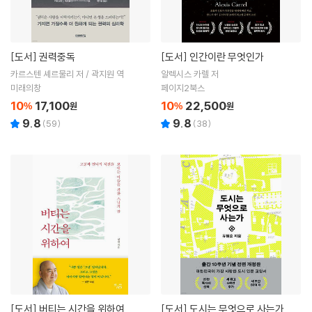
[도서]
권력중독
[도서]
인간이란 무엇인가
카르스텐 셰르물리 저 / 곽지원 역
알렉시스 카렐 저
미래의창
페이지2북스
10
17,100
10
22,500
%
원
%
원
9.8
9.8
(
59
)
(
38
)
[도서]
버티는 시간을 위하여
[도서]
도시는 무엇으로 사는가