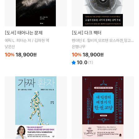
[도서]
태어나는 문제
[도서]
다크 팩터
에릭 L. 피터슨 저 / 김하현 역
벤야민 E. 힐비히,모르텐 모스하겐,잉고
제틀러 저 / 박규호 역
낮은산
은행나무
10
18,900
10
18,900
%
원
%
원
10.0
(
1
)