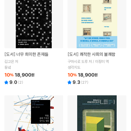
[도서]
너무 희미한 존재들
[도서]
쾌적한 사회의 불쾌함
김고은 저
구마시로 도루 저 / 이정미 역
동녘
생각지도
10
18,900
10
18,900
%
원
%
원
9.0
9.3
(
2
)
(
27
)