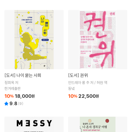
[도서]
나이 묻는 사회
[도서]
권위
정회옥 저
안드레아 롱 추 저 / 허원 역
한겨레출판
동녘
10
18,000
10
22,500
%
원
%
원
9.8
(
9
)