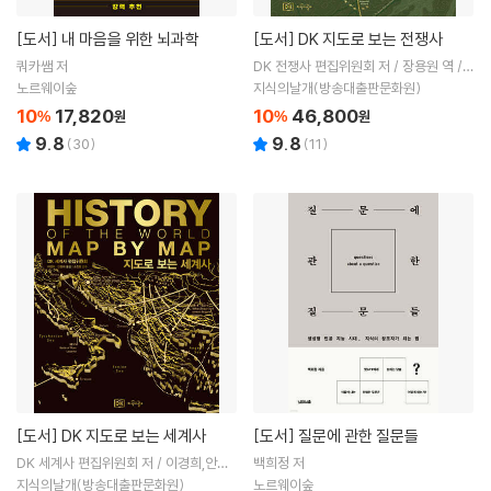
[도서]
내 마음을 위한 뇌과학
[도서]
DK 지도로 보는 전쟁사
쿼카쌤 저
DK 전쟁사 편집위원회 저 / 장용원 역 /
신효승 감수
노르웨이숲
지식의날개(방송대출판문화원)
10
17,820
10
46,800
%
원
%
원
9.8
9.8
(
30
)
(
11
)
[도서]
DK 지도로 보는 세계사
[도서]
질문에 관한 질문들
DK 세계사 편집위원회 저 / 이경희,안종
백희정 저
희 역 / 소진형 감수
지식의날개(방송대출판문화원)
노르웨이숲