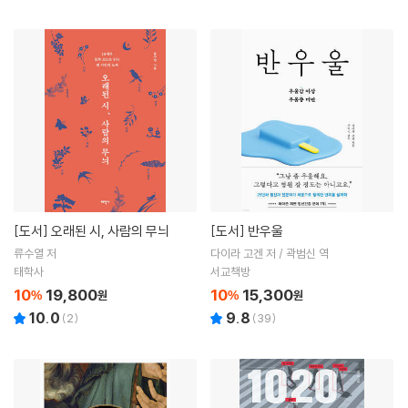
[도서]
오래된 시, 사람의 무늬
[도서]
반우울
류수열 저
다이라 고겐 저 / 곽범신 역
태학사
서교책방
10
19,800
10
15,300
%
원
%
원
10.0
9.8
(
2
)
(
39
)