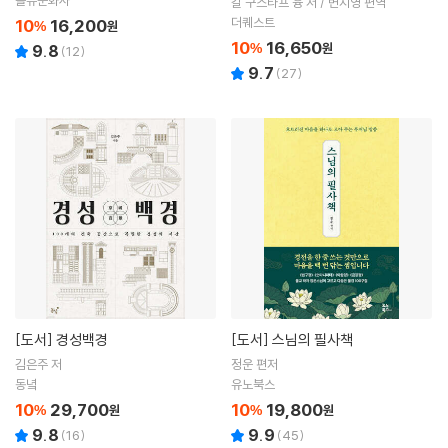
을유문화사
칼 구스타프 융 저 / 변지영 편역
더퀘스트
10
16,200
%
원
10
16,650
%
원
9.8
(
12
)
9.7
(
27
)
[도서]
경성백경
[도서]
스님의 필사책
김은주 저
정운 편저
동녘
유노북스
10
29,700
10
19,800
%
원
%
원
9.8
9.9
(
16
)
(
45
)