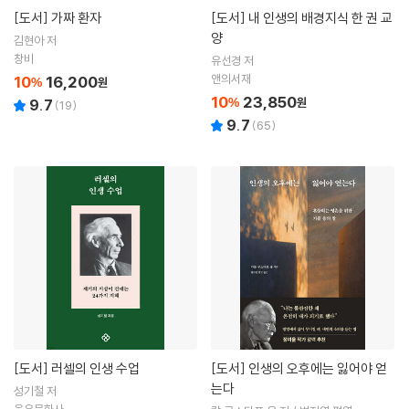
[도서]
가짜 환자
[도서]
내 인생의 배경지식 한 권 교
양
김현아 저
창비
유선경 저
앤의서재
10
16,200
%
원
10
23,850
%
원
9.7
(
19
)
9.7
(
65
)
[도서]
러셀의 인생 수업
[도서]
인생의 오후에는 잃어야 얻
는다
성기철 저