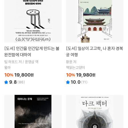
[도서]
인간을 인간답게 만드는 불
[도서]
일상이 고고학, 나 혼자 경복
완전함에 대하여
궁 여행
팀 하포드 저 / 윤영삼 역
황윤 저
윌마
책읽는고양이
10
19,800
10
19,980
%
원
%
원
9.8
10.0
(
86
)
(
11
)