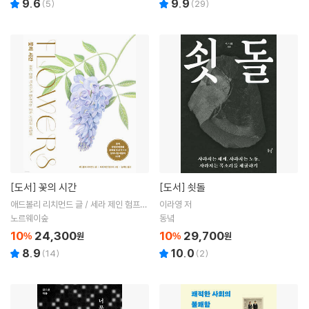
9.6
9.9
(
5
)
(
29
)
[도서]
꽃의 시간
[도서]
쇳돌
애드볼리 리치먼드 글 / 세라 제인 험프리
이라영 저
그림 / 김아림 역
노르웨이숲
동녘
10
24,300
10
29,700
%
원
%
원
8.9
10.0
(
14
)
(
2
)