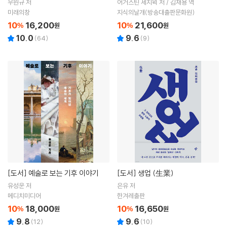
우원규 저
어거스틴 세지윅 저 / 김재용 역
미래의창
지식의날개(방송대출판문화원)
10
16,200
10
21,600
%
원
%
원
10.0
9.6
(
64
)
(
9
)
[도서]
예술로 보는 기후 이야기
[도서]
생업 (生業)
유성운 저
은유 저
메디치미디어
한겨레출판
10
18,000
10
16,650
%
원
%
원
9.8
9.6
(
12
)
(
10
)