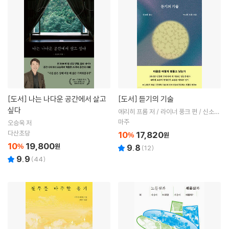
[도서]
나는 나다운 공간에서 살고
[도서]
듣기의 기술
싶다
에리히 프롬 저 / 라이너 풍크 편 / 신소희
역
마주
오승욱 저
다산초당
10
17,820
%
원
10
19,800
%
원
9.8
(
12
)
9.9
(
44
)