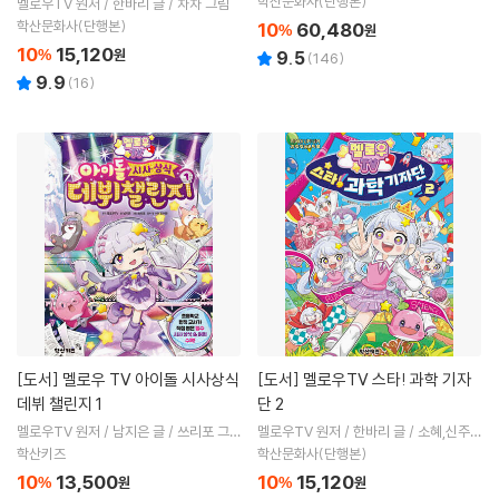
학산문화사(단행본)
멜로우TV 원저 / 한바리 글 / 차차 그림
학산문화사(단행본)
10
60,480
%
원
10
15,120
%
원
9.5
(
146
)
9.9
(
16
)
[도서]
멜로우 TV 아이돌 시사상식
[도서]
멜로우TV 스타! 과학 기자
데뷔 챌린지 1
단 2
멜로우TV 원저 / 남지은 글 / 쓰리포 그림
멜로우TV 원저 / 한바리 글 / 소혜,신주연
/ 표수현 감수
그림
학산키즈
학산문화사(단행본)
10
13,500
10
15,120
%
원
%
원