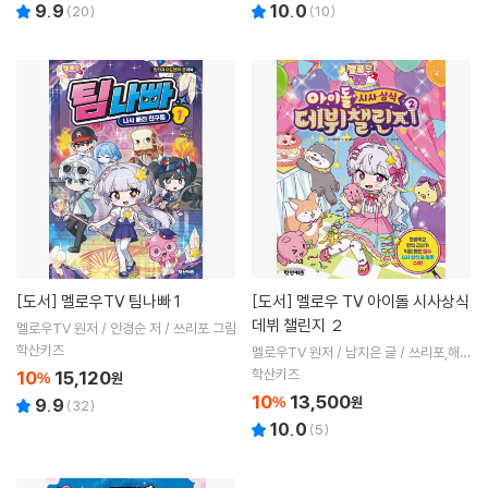
9.9
10.0
(
20
)
(
10
)
[도서]
멜로우TV 팀나빠 1
[도서]
멜로우 TV 아이돌 시사상식
데뷔 챌린지 ２
멜로우TV 원저 / 안경순 저 / 쓰리포 그림
학산키즈
멜로우TV 원저 / 남지은 글 / 쓰리포,해얌
그림 / 표수현 감수
학산키즈
10
15,120
%
원
10
13,500
%
원
9.9
(
32
)
10.0
(
5
)