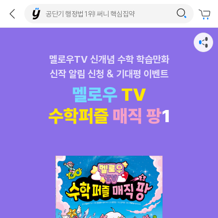
멜로우TV 신개념 수학 학습만화
신작 알림 신청 & 기대평 이벤트
멜로우
TV
수학퍼즐
매직 팡
1