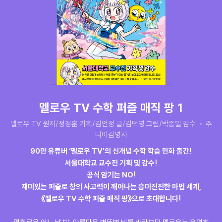
멜로우 TV 수학 퍼즐 매직 팡 1
멜로우 TV 원저/정경훈 기획/김언정 글/김덕영 그림/박종일 감수
주
니어김영사
90만 유튜버 ‘멜로우 TV’의 신개념 수학 학습 만화 출간!
서울대학교 교수진 기획 및 감수!
공식 암기는 NO!
재미있는 퍼즐로 창의 사고력이 깨어나는 흥미진진한 마법 세계,
《멜로우 TV 수학 퍼즐 매직 팡》으로 초대합니다!