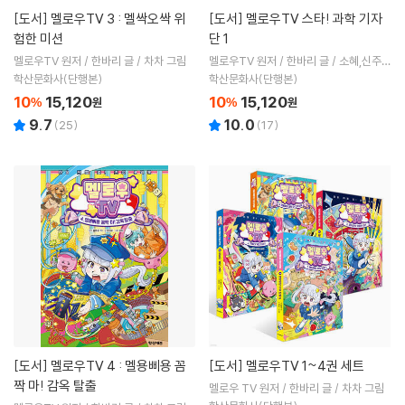
[도서]
멜로우TV 3 : 멜싹오싹 위
[도서]
멜로우TV 스타! 과학 기자
험한 미션
단 1
멜로우TV 원저 / 한바리 글 / 차차 그림
멜로우TV 원저 / 한바리 글 / 소혜,신주연
그림
학산문화사(단행본)
학산문화사(단행본)
10
15,120
10
15,120
%
원
%
원
9.7
10.0
(
25
)
(
17
)
[도서]
멜로우TV 4 : 멜용삐용 꼼
[도서]
멜로우TV 1~4권 세트
짝 마! 감옥 탈출
멜로우 TV 원저 / 한바리 글 / 차차 그림