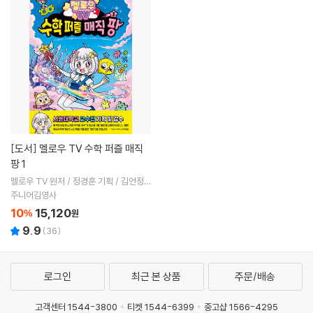
[도서]
멜로우 TV 수학 퍼즐 매직
팡 1
멜로우 TV 원저 / 정경훈 기획 / 김언정
글 / 김덕영 그림 / 박종일 감수
주니어김영사
10
15,120
%
원
9.9
(
36
)
로그인
최근 본 상품
주문/배송
고객센터 1544-3800
티켓 1544-6399
중고샵 1566-4295