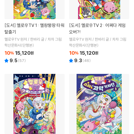
[도서]
멜로우TV 1 : 멜랑뚱땅 타워
[도서]
멜로우TV 2 : 어쩌다 게임
탈출기
오버?!
멜로우TV 원저 / 한바리 글 / 차차 그림
멜로우TV 원저 / 한바리 글 / 차차 그림
학산문화사(단행본)
학산문화사(단행본)
10
15,120
10
15,120
%
원
%
원
9.5
9.3
(
57
)
(
46
)