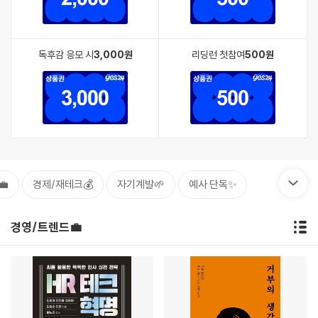
독후감 응모 시
3,000원
리딩런 첫참여
500원
💼
경제/재테크💰
자기계발🌱
예사 단독✨
경영/트렌드💼