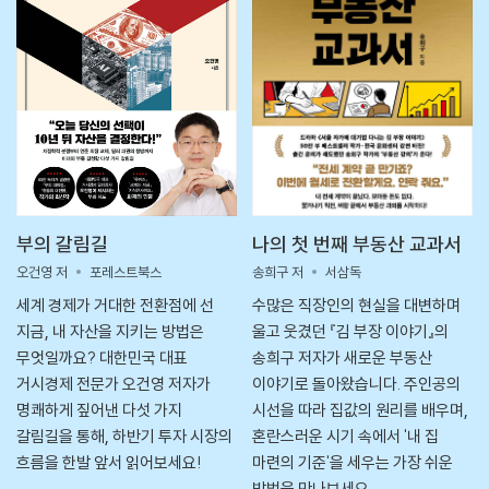
부의 갈림길
나의 첫 번째 부동산 교과서
오건영 저
포레스트북스
송희구 저
서삼독
세계 경제가 거대한 전환점에 선
수많은 직장인의 현실을 대변하며
지금, 내 자산을 지키는 방법은
울고 웃겼던 『김 부장 이야기』의
무엇일까요? 대한민국 대표
송희구 저자가 새로운 부동산
거시경제 전문가 오건영 저자가
이야기로 돌아왔습니다. 주인공의
명쾌하게 짚어낸 다섯 가지
시선을 따라 집값의 원리를 배우며,
갈림길을 통해, 하반기 투자 시장의
혼란스러운 시기 속에서 '내 집
흐름을 한발 앞서 읽어보세요!
마련의 기준'을 세우는 가장 쉬운
방법을 만나보세요.