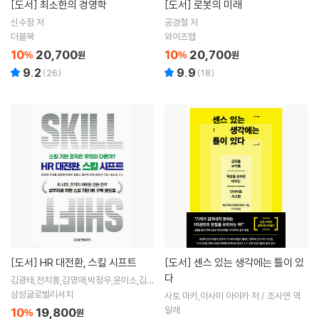
[도서]
최소한의 경영학
[도서]
로봇의 미래
신수정 저
공경철 저
더블북
와이즈맵
10
20,700
10
20,700
%
원
%
원
9.2
9.9
(
26
)
(
18
)
[도서]
HR 대전환, 스킬 시프트
[도서]
센스 있는 생각에는 틀이 있
다
김광태,전치홍,김영애,박정우,윤미소,김우
현,진현,윤준석 저
삼성글로벌리서치
사토 마키,아사미 아야카 저 / 조사연 역
알레
10
19,800
%
원