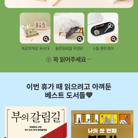
제로퍼제로 독서대
블루밍테일 우양산
스틸 펜트레이
꼭 읽어주세요
이번 휴가 때 읽으려고 아껴둔
베스트 도서들💙