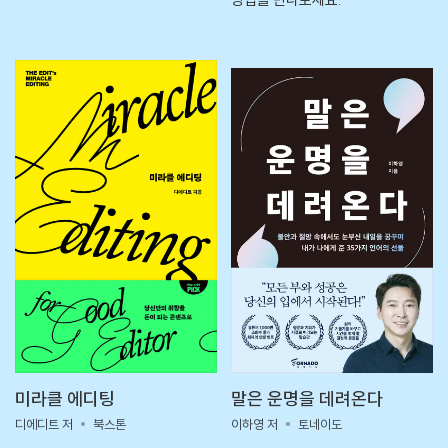
미라클 에디팅
말은 운명을 데려온다
디에디트 저
북스톤
이하영 저
토네이도