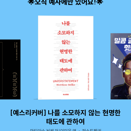
🌟오직 예사에만 있어요!🌟
[예스리커버] 나를 소모하지 않는 현명한
태도에 관하여
마티아스 뇔케 저/이미옥 역
퍼스트펭귄