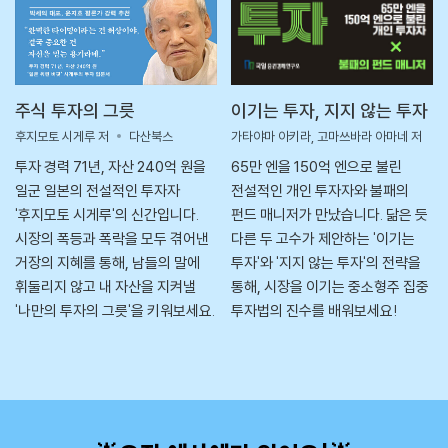
주식 투자의 그릇
이기는 투자, 지지 않는 투자
후지모토 시게루 저
다산북스
가타야마 아키라, 고마쓰바라 아마네 저
투자 경력 71년, 자산 240억 원을
65만 엔을 150억 엔으로 불린
일군 일본의 전설적인 투자자
전설적인 개인 투자자와 불패의
'후지모토 시게루'의 신간입니다.
펀드 매니저가 만났습니다. 닮은 듯
시장의 폭등과 폭락을 모두 겪어낸
다른 두 고수가 제안하는 '이기는
거장의 지혜를 통해, 남들의 말에
투자'와 '지지 않는 투자'의 전략을
휘둘리지 않고 내 자산을 지켜낼
통해, 시장을 이기는 중소형주 집중
'나만의 투자의 그릇'을 키워보세요.
투자법의 진수를 배워보세요!