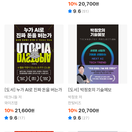
10
20,700
%
원
9.6
(
51
)
[도서]
누가 AI로 진짜 돈을 버는가
[도서]
박정호의 기술예보
테크니들 저
박정호 저
와이즈맵
한빛비즈
10
21,600
10
20,700
%
원
%
원
9.6
9.6
(
17
)
(
27
)