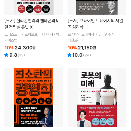
[도서]
실리콘밸리와 펜타곤의 비
[도서]
브라이언 트레이시의 세일
밀 전략실 유닛 X
즈 심리학
크리스토퍼 키르히호프,라지 샤 저 / 박선
브라이언 트레이시 저 / 김광수 역
영 역
와이즈맵
비전코리아
10
24,300
10
21,150
%
원
%
원
9.8
10.0
(
13
)
(
24
)