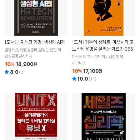
[도서]
HR 테크 혁명: 생성형 AI편
[도서]
거부의 생각들: 마쓰시타 고
노스케 운명을 살리는 가르침 365
김영애,전치홍,김광태,김정순,진현 저
삼성글로벌리서치
마쓰시타 고노스케 저 / 김진희 역
시그니스
10
18,900
%
원
10
17,100
%
원
8.0
(
2
)
10.0
(
13
)