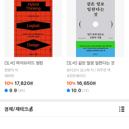
[도서]
하이브리드 씽킹
[도서]
같은 말로 일한다는 것
정병익 저
호리코시 요스케 저 / 최주연 역
에피케
프런트페이지
10
17,820
10
16,650
%
원
%
원
9.9
10.0
(
30
)
(
13
)
경제/재테크💰