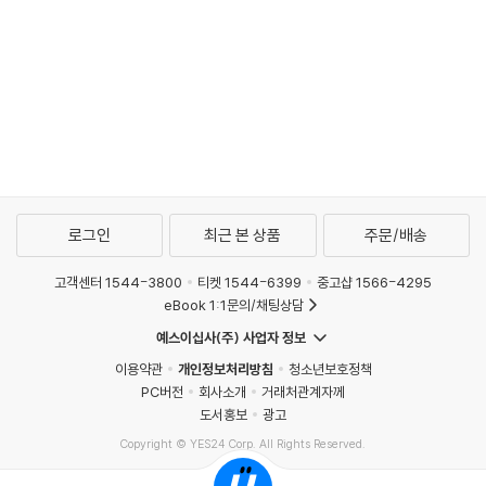
로그인
최근 본 상품
주문/배송
고객센터 1544-3800
티켓 1544-6399
중고샵 1566-4295
eBook 1:1문의/채팅상담
예스이십사(주) 사업자 정보
이용약관
개인정보처리방침
청소년보호정책
PC버전
회사소개
거래처관계자께
도서홍보
광고
Copyright © YES24 Corp. All Rights Reserved.
PYEVENTWEB5