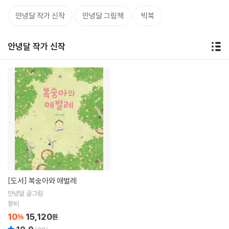
안녕달 작가 신작
안녕달 그림책
빅북
안녕달 작가 신작
[도서]
복숭아와 애벌레
안녕달 글그림
창비
10
15,120
%
원