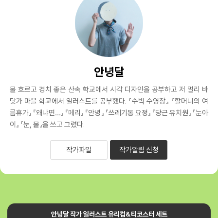
안녕달
물 흐르고 경치 좋은 산속 학교에서 시각 디자인을 공부하고 저 멀리 바
닷가 마을 학교에서 일러스트를 공부했다. 『수박 수영장』 『할머니의 여
름휴가』 『왜냐면…』 『메리』 『안녕』 『쓰레기통 요정』 『당근 유치원』 『눈아
이』 『눈, 물』을 쓰고 그렸다.
작가파일
작가알림 신청
안녕달 작가 일러스트 유리컵&티코스터 세트