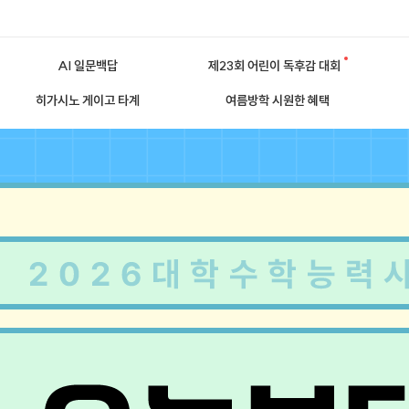
AI 일문백답
제23회 어린이 독후감 대회
히가시노 게이고 타계
여름방학 시원한 혜택