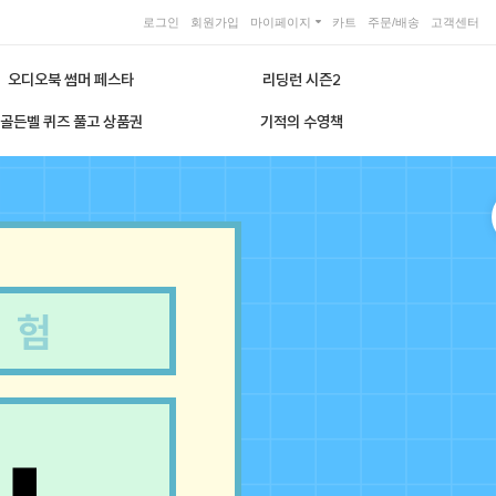
로그인
회원가입
마이페이지
카트
주문/배송
고객센터
오디오북 썸머 페스타
리딩런 시즌2
골든벨 퀴즈 풀고 상품권
기적의 수영책