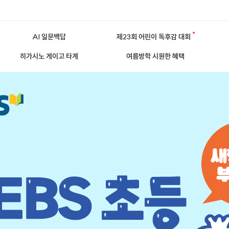
AI 일문백답
제23회 어린이 독후감 대회
히가시노 게이고 타계
여름방학 시원한 혜택