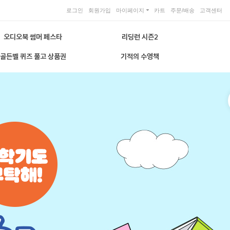
로그인
회원가입
마이페이지
카트
주문/배송
고객센터
오디오북 썸머 페스타
리딩런 시즌2
골든벨 퀴즈 풀고 상품권
기적의 수영책