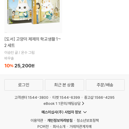
[도서]
고양이 제제의 학교생활 1~
2 세트
이승민 글 / 온수 그림
바우솔
10
25,200
%
원
로그인
최근 본 상품
주문/배송
고객센터 1544-3800
티켓 1544-6399
중고샵 1566-4295
eBook 1:1문의/채팅상담
예스이십사(주) 사업자 정보
이용약관
개인정보처리방침
청소년보호정책
PC버전
회사소개
거래처관계자께