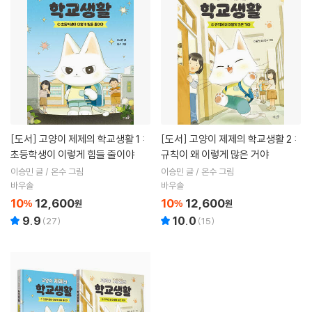
[도서]
고양이 제제의 학교생활 1 :
[도서]
고양이 제제의 학교생활 2 :
초등학생이 이렇게 힘들 줄이야
규칙이 왜 이렇게 많은 거야
이승민 글 / 온수 그림
이승민 글 / 온수 그림
바우솔
바우솔
10
12,600
10
12,600
%
원
%
원
9.9
10.0
(
27
)
(
15
)