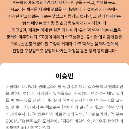
초등학생이 되었죠. 1권에서 제제는 친구를 사귀고, 수업을 듣고,
학교라는 새로운 세계에 첫발을 내디뎠습니다. 설렘과 기대 속에서
시작된 학교생활은 때로는 낯설고 어렵기도 했지만, 그 안에서 제제는
‘함께 배우는 즐거움’을 조금씩 알아가기 시작합니다.
그리고 2권, 제제는 이제 한 걸음 더 나아가 ‘규칙’과 ‘관계’라는 새로운
문제와 마주합니다. 『고양이 제제의 학교생활 2 : 규칙은 왜 이렇게 많은
거야』는 초등학생이 된 고양이 제제가 ‘가족’이라는 울타리 안에서
진정한 구성원으로 성장해 나가는 과정을 담은 창작 동화입니다.
이승민
서울에서 태어났다. 원래 글쓰기를 정말 싫어했다. 깁스를 하고 텔레비전
을 멍하니 보는 게 지겨워서 일기를 쓰기 시작했다. 여러분도 매일 일기
를 써 보는 것을 권한다. 여러분의 하루가 근사한 이야기라는 것을 알게
될 것이다. 지금까지 쓴 책으로는 [숭민이의 일기] 시리즈와 『천하무적
개냥이 수사대』 『어쨌든 이게 바로 전설의 권법』 『매일 보리와』 『병구는
600살』 『송현주 보러 도서관에』 『지유와 비밀의 숲』과 [우주 탐험단 네
발로행진호] 시리즈가 있다.