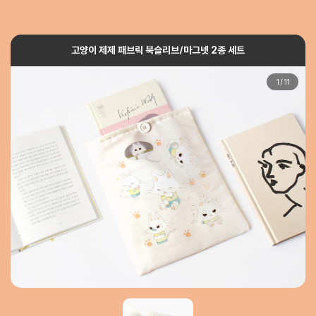
고양이 제제 패브릭 북슬리브/마그넷 2종 세트
1
/
11