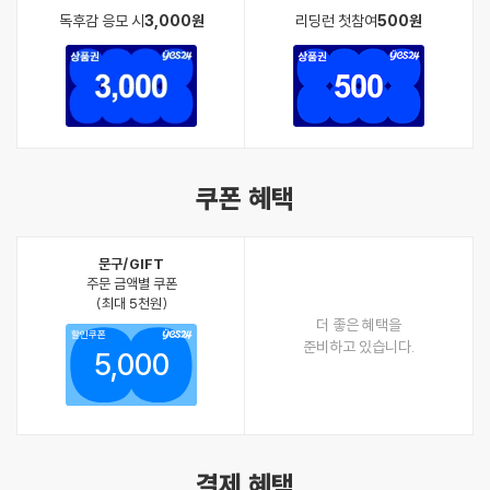
독후감 응모 시
3,000원
리딩런 첫참여
500원
쿠폰 혜택
문구/GIFT
주문 금액별 쿠폰
(최대 5천원)
더 좋은 혜택을
할인쿠폰
준비하고 있습니다.
5,000
결제 혜택