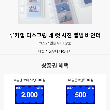
루카랩 디스크링 네 컷 사진 앨범 바인더
YES24발송 GIFT상품
네컷 사진부터 티켓까지
상품권 혜택
주말엔 보너스
2,000원
AI 일문백답
500원