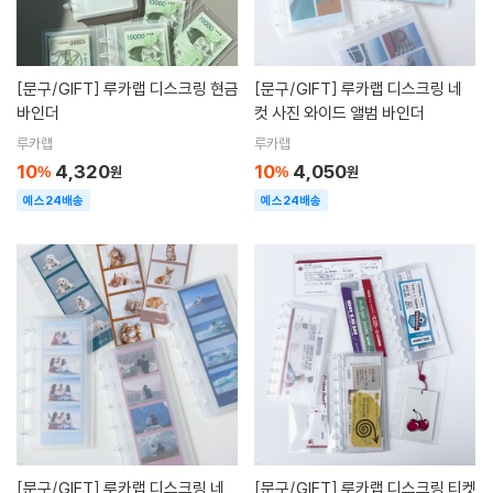
[문구/GIFT]
루카랩 디스크링 현금
[문구/GIFT]
루카랩 디스크링 네
바인더
컷 사진 와이드 앨범 바인더
루카랩
루카랩
10
4,320
10
4,050
%
원
%
원
예스24배송
예스24배송
[문구/GIFT]
루카랩 디스크링 네
[문구/GIFT]
루카랩 디스크링 티켓