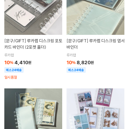
[문구/GIFT]
루카랩 디스크링 포토
[문구/GIFT]
루카랩 디스크링 엽서
카드 바인더 (2포켓 홀더)
바인더
루카랩
루카랩
10
4,410
10
8,820
%
원
%
원
예스24배송
예스24배송
일시품절