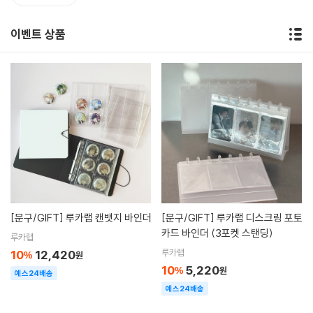
이벤트 상품
[문구/GIFT]
루카랩 캔뱃지 바인더
[문구/GIFT]
루카랩 디스크링 포토
카드 바인더 (3포켓 스탠딩)
루카랩
루카랩
10
12,420
%
원
10
5,220
%
원
예스24배송
예스24배송