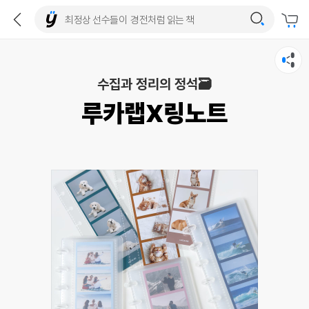
수집과 정리의 정석🗃️
루카랩X링노트