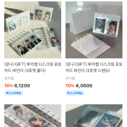
[문구/GIFT]
루카랩 디스크링 포토
[문구/GIFT]
루카랩 디스크링 포토
카드 바인더 (3포켓 홀더)
카드 바인더 (2포켓 스탠딩)
루카랩
루카랩
10
6,120
10
4,050
%
원
%
원
예스24배송
예스24배송