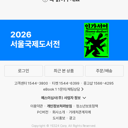
로그인
최근 본 상품
주문/배송
고객센터 1544-3800
티켓 1544-6399
중고샵 1566-4295
eBook 1:1문의/채팅상담
예스이십사(주) 사업자 정보
이용약관
개인정보처리방침
청소년보호정책
PC버전
회사소개
거래처관계자께
도서홍보
광고
Copyright © YES24 Corp. All Rights Reserved.