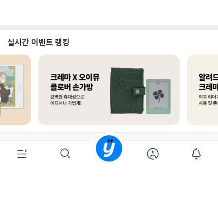
로그인
최근 본 상품
주문/배송
고객센터 1544-3800
티켓 1544-6399
중고샵 1566-4295
eBook 1:1문의/채팅상담
예스이십사(주) 사업자 정보
이용약관
개인정보처리방침
청소년보호정책
PC버전
회사소개
거래처관계자께
도서홍보
광고
Copyright © YES24 Corp. All Rights Reserved.
PYEVENTWEB1