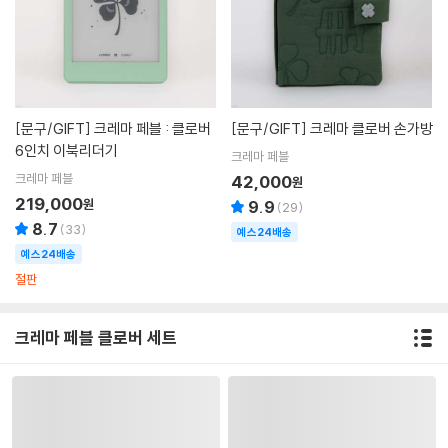
[문구/GIFT]
크레마 페블 : 클로버
[문구/GIFT]
크레마 클로버 손가방
6인치 이북리더기
크레마 페블
크레마 페블
42,000
원
219,000
원
9.9
(
29
)
8.7
(
33
)
예스24배송
예스24배송
절판
크레마 페블 클로버 세트