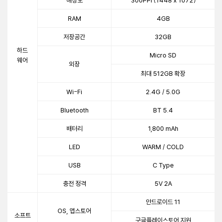
해상도
300PPI (1448 x 1072)
RAM
4GB
저장공간
32GB
하드
Micro SD
웨어
외장
최대 512GB 확장
Wi-Fi
2.4G / 5.0G
Bluetooth
BT 5.4
배터리
1,800 mAh
LED
WARM / COLD
USB
C Type
충전 정격
5V 2A
안드로이드 11
OS, 앱스토어
소프트
구글플레이스토어 지원