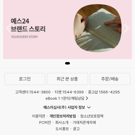
로그인
최근 본 상품
주문/배송
고객센터 1544-3800
티켓 1544-6399
중고샵 1566-4295
eBook 1:1문의/채팅상담
예스이십사(주) 사업자 정보
1
이용약관
개인정보처리방침
청소년보호정책
PC버전
회사소개
거래처관계자께
도서홍보
광고