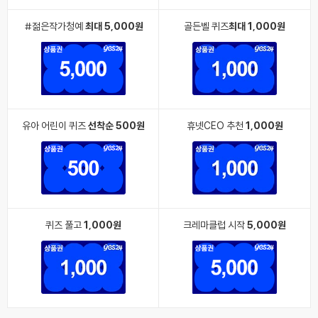
#젊은작가청예
최대 5,000원
골든벨 퀴즈
최대 1,000원
유아 어린이 퀴즈
선착순 500원
휴넷CEO 추천
1,000원
퀴즈 풀고
1,000원
크레마클럽 시작
5,000원