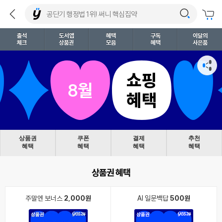
출석
도서앱
혜택
구독
이달의
체크
상품권
모음
혜택
사은품
쇼핑
8월
혜택
상품권
쿠폰
결제
추천
혜택
혜택
혜택
혜택
상품권 혜택
주말엔 보너스
2,000원
AI 일문백답
500원