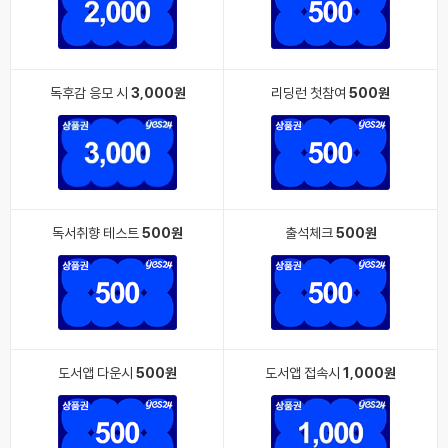
독후감 응모 시
3,000원
리딩런 첫참여
500원
독서취향 테스트
500원
출석체크
500원
도서앱 다운시
500원
도서앱 접속시
1,000원