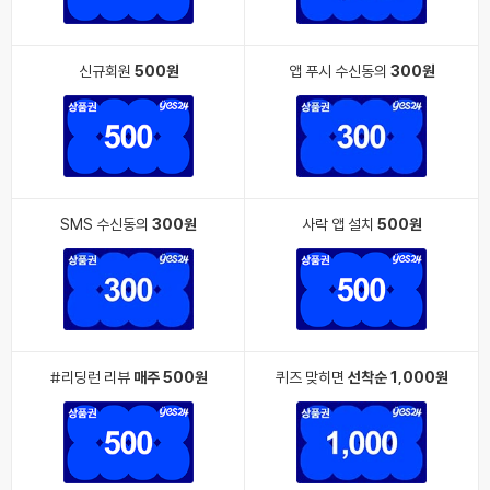
신규회원
500원
앱 푸시 수신동의
300원
SMS 수신동의
300원
사락 앱 설치
500원
#리딩런 리뷰
매주 500원
퀴즈 맞히면
선착순 1,000원