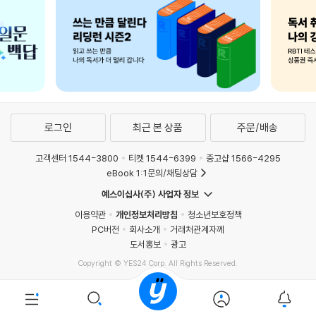
로그인
최근 본 상품
주문/배송
고객센터 1544-3800
티켓 1544-6399
중고샵 1566-4295
eBook 1:1문의/채팅상담
예스이십사(주) 사업자 정보
이용약관
개인정보처리방침
청소년보호정책
PC버전
회사소개
거래처관계자께
도서홍보
광고
Copyright © YES24 Corp. All Rights Reserved.
PYEVENTWEB5