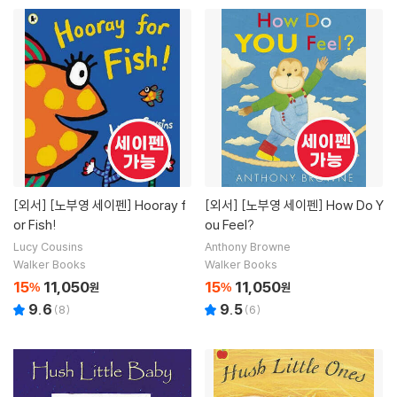
[외서]
[노부영 세이펜] Hooray f
[외서]
[노부영 세이펜] How Do Y
or Fish!
ou Feel?
Lucy Cousins
Anthony Browne
Walker Books
Walker Books
15
11,050
15
11,050
%
원
%
원
9.6
9.5
(
8
)
(
6
)