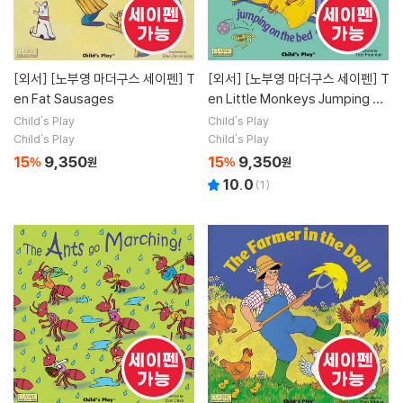
[외서]
[노부영 마더구스 세이펜] T
[외서]
[노부영 마더구스 세이펜] T
en Fat Sausages
en Little Monkeys Jumping on
the Bed
Child's Play
Child's Play
Child's Play
Child's Play
15
9,350
15
9,350
%
원
%
원
10.0
(
1
)