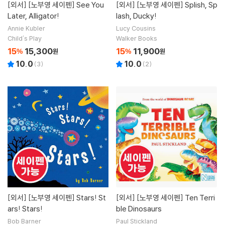
[외서]
[노부영 세이펜] See You
[외서]
[노부영 세이펜] Splish, Sp
Later, Alligator!
lash, Ducky!
Annie Kubler
Lucy Cousins
Child's Play
Walker Books
15
15,300
15
11,900
%
원
%
원
10.0
10.0
(
3
)
(
2
)
[외서]
[노부영 세이펜] Stars! St
[외서]
[노부영 세이펜] Ten Terri
ars! Stars!
ble Dinosaurs
Bob Barner
Paul Stickland