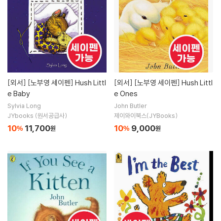
[외서]
[노부영 세이펜] Hush Littl
[외서]
[노부영 세이펜] Hush Littl
e Baby
e Ones
Sylvia Long
John Butler
JYbooks (원서공급사)
제이와이북스(JYBooks)
10
11,700
10
9,000
%
원
%
원