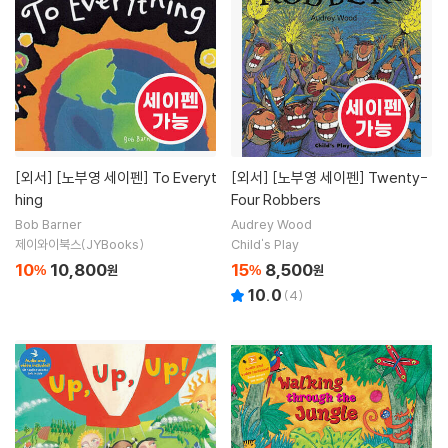
[외서]
[노부영 세이펜] To Everyt
[외서]
[노부영 세이펜] Twenty-
hing
Four Robbers
Bob Barner
Audrey Wood
제이와이북스(JYBooks)
Child's Play
10
10,800
15
8,500
%
원
%
원
10.0
(
4
)