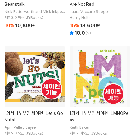
Beanstalk
Are Not Red
Nick Butterworth and Mick Inkpen
Laura Vaccaro Seeger
/ Mick Inkpen (ILT)
제이와이북스(JYBooks)
Henry Holts
10
10,800
15
13,600
%
원
%
원
10.0
(
2
)
[외서]
[노부영 세이펜] Let's Go
[외서]
[노부영 세이펜] LMNOPe
Nuts!
as
April Pulley Sayre
Keith Baker
제이와이북스(JYBooks)
제이와이북스(JYBooks)