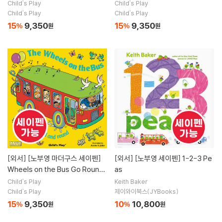
allowed a Fly
Child's Play
Child's Play
Child's Play
Child's Play
15
9,350
15
9,350
%
원
%
원
[외서]
[노부영 마더구스 세이펜]
[외서]
[노부영 세이펜] 1-2-3 Pe
Wheels on the Bus Go Round
as
and Round
Child's Play
Keith Baker
Child's Play
제이와이북스(JYBooks)
15
9,350
10
10,800
%
원
%
원