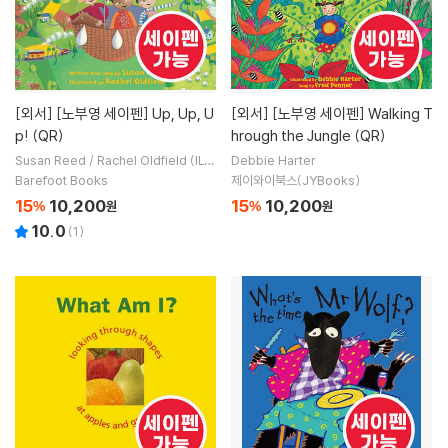
[외서]
[노부영 세이펜] Up, Up, U
[외서]
[노부영 세이펜] Walking T
p! (QR)
hrough the Jungle (QR)
Susan Reed / Rachel Oldfield (IL
Debbie Harter
T)
Barefoot Books
제이와이북스(JYBooks)
15
10,200
15
10,200
%
원
%
원
10.0
(
1
)