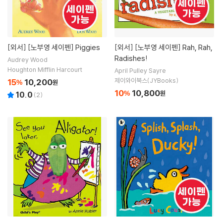
[외서]
[노부영 세이펜] Piggies
[외서]
[노부영 세이펜] Rah, Rah,
Radishes!
Audrey Wood
Houghton Mifflin Harcourt
April Pulley Sayre
제이와이북스(JYBooks)
15
10,200
%
원
10
10,800
%
원
10.0
(
2
)