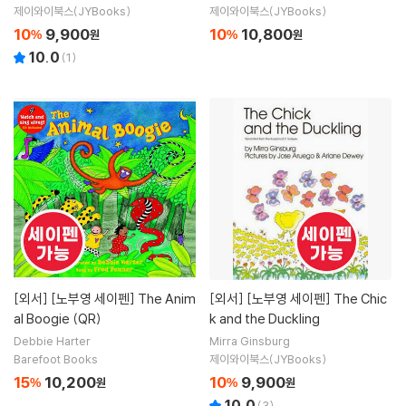
제이와이북스(JYBooks)
제이와이북스(JYBooks)
10
9,900
10
10,800
%
원
%
원
10.0
(
1
)
[외서]
[노부영 세이펜] The Anim
[외서]
[노부영 세이펜] The Chic
al Boogie (QR)
k and the Duckling
Debbie Harter
Mirra Ginsburg
Barefoot Books
제이와이북스(JYBooks)
15
10,200
10
9,900
%
원
%
원
10.0
(
3
)