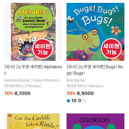
[외서]
[노부영 세이펜] Alphabes
[외서]
[노부영 세이펜] Bugs! Bu
t
gs! Bugs!
Helaine Becker / Dave Whamond
Bob Barner
(ILT)
제이와이북스(JYBooks)
제이와이북스(JYBooks)
10
8,100
10
9,900
%
원
%
원
10.0
(
1
)