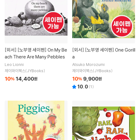
[외서]
[노부영 세이펜] On My Be
[외서]
[노부영 세이펜] One Gorill
ach There Are Many Pebbles
a
Leo Lionni
Atsuko Morozumi
제이와이북스(JYBooks)
제이와이북스(JYBooks)
10
14,400
10
9,900
%
원
%
원
10.0
(
1
)