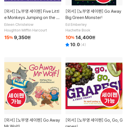
[외서]
[노부영 세이펜] Five Littl
[외서]
[노부영 세이펜] Go Away
e Monkeys Jumping on the Be
Big Green Monster!
d
Eileen Christelow
Ed Emberley
Houghton Mifflin Harcourt
Hachette Book
15
9,350
10
14,400
%
원
%
원
10.0
(
4
)
[외서]
[노부영 세이펜] Go Away
[외서]
[노부영 세이펜] Go, Go, G
Mr Wolf!
rapes!