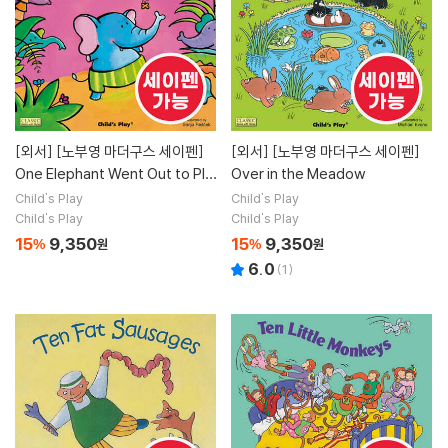
[외서]
[노부영 마더구스 세이펜]
[외서]
[노부영 마더구스 세이펜]
One Elephant Went Out to Pla
Over in the Meadow
y
Child's Play
Child's Play
Child's Play
Child's Play
15
9,350
15
9,350
%
원
%
원
6.0
(
1
)