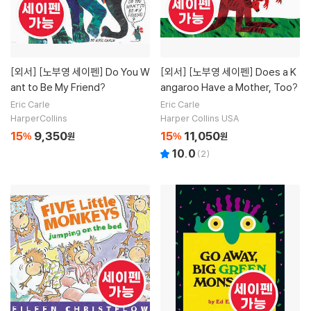
[외서]
[노부영 세이펜] Do You W
[외서]
[노부영 세이펜] Does a K
ant to Be My Friend?
angaroo Have a Mother, Too?
Eric Carle
Eric Carle
HarperCollins
Harper Collins USA
15
9,350
15
11,050
%
원
%
원
10.0
(
2
)