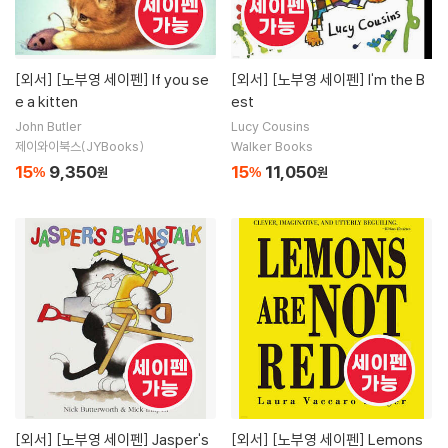
[외서]
[노부영 세이펜] If you se
[외서]
[노부영 세이펜] I'm the B
e a kitten
est
John Butler
Lucy Cousins
제이와이북스(JYBooks)
Walker Books
15
9,350
15
11,050
%
원
%
원
[외서]
[노부영 세이펜] Jasper's
[외서]
[노부영 세이펜] Lemons