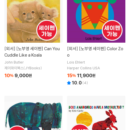
[외서]
[노부영 세이펜] Can You
[외서]
[노부영 세이펜] Color Zo
Cuddle Like a Koala
o
John Butler
Lois Ehlert
제이와이북스(JYBooks)
Harper Collins USA
10
9,000
15
11,900
%
원
%
원
10.0
(
4
)