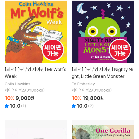
[외서]
[노부영 세이펜] Mr Wolf's
[외서]
[노부영 세이펜] Nighty Ni
Week
ght, Little Green Monster
Colin Hawkins
Ed Emberley
제이와이북스(JYBooks)
제이와이북스(JYBooks)
10
9,000
10
19,800
%
원
%
원
10.0
10.0
(
1
)
(
2
)