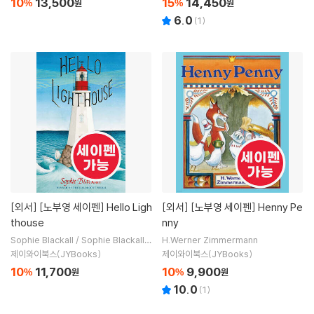
10
13,500
15
14,450
%
원
%
원
6.0
(
1
)
[외서]
[노부영 세이펜] Hello Ligh
[외서]
[노부영 세이펜] Henny Pe
thouse
nny
Sophie Blackall / Sophie Blackall (I
H.Werner Zimmermann
LT)
제이와이북스(JYBooks)
제이와이북스(JYBooks)
10
11,700
10
9,900
%
원
%
원
10.0
(
1
)