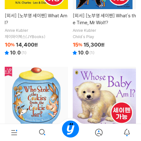
[외서]
[노부영 세이펜] What Am
[외서]
[노부영 세이펜] What's th
I?
e Time, Mr Wolf?
Annie Kubler
Annie Kubler
제이와이북스(JYBooks)
Child's Play
10
14,400
15
15,300
%
원
%
원
10.0
10.0
(
1
)
(
1
)
[외서]
[노부영 세이펜] Who Stol
[외서]
[노부영 세이펜] Whose B