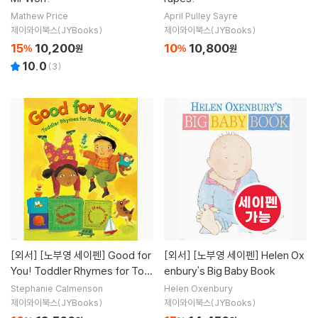
Mathew Price
April Pulley Sayre
제이와이북스(JYBooks)
제이와이북스(JYBooks)
15
10,200
10
10,800
%
원
%
원
10.0
(
3
)
[외서]
[노부영 세이펜] Good for
[외서]
[노부영 세이펜] Helen Ox
You! Toddler Rhymes for Tod
enbury's Big Baby Book
dler Times
Stephanie Calmenson
Helen Oxenbury
제이와이북스(JYBooks)
제이와이북스(JYBooks)