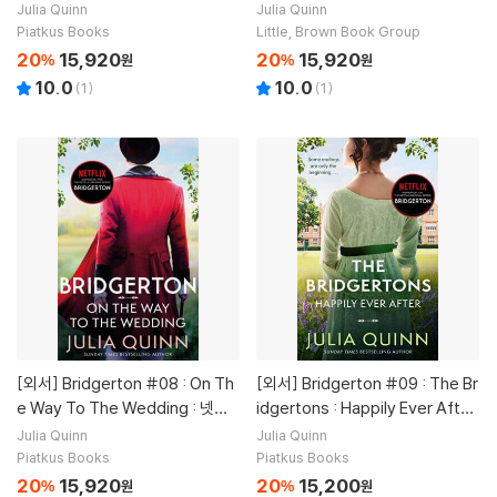
저튼' 원작소설
Julia Quinn
Julia Quinn
Piatkus Books
Little, Brown Book Group
20
15,920
20
15,920
%
원
%
원
10.0
10.0
(
1
)
(
1
)
[외서]
Bridgerton #08 : On Th
[외서]
Bridgerton #09 : The Br
e Way To The Wedding : 넷플
idgertons : Happily Ever After
릭스 '브리저튼' 원작소설
넷플릭스 '브리저튼' 원작소설
Julia Quinn
Julia Quinn
Piatkus Books
Piatkus Books
20
15,920
20
15,200
%
원
%
원