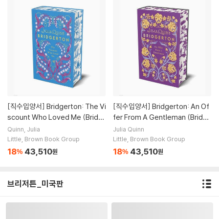
[직수입양서]
Bridgerton: The Vi
[직수입양서]
Bridgerton: An Of
scount Who Loved Me (Bridg
fer From A Gentleman (Bridge
ertons Book 2)
rtons Book 3)
Quinn, Julia
Julia Quinn
Little, Brown Book Group
Little, Brown Book Group
18
43,510
18
43,510
%
원
%
원
브리저튼_미국판