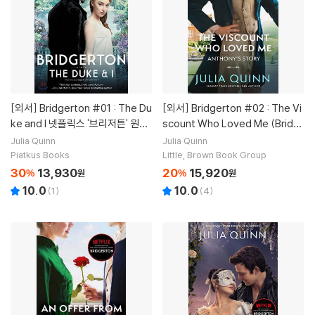
[외서]
Bridgerton #01 : The Du
[외서]
Bridgerton #02 : The Vi
ke and I 넷플릭스 '브리저튼' 원작
scount Who Loved Me (Bridg
소설
ertons Book 2)
Julia Quinn
Julia Quinn
Piatkus Books
Little, Brown Book Group
30
13,930
20
15,920
%
원
%
원
10.0
10.0
(
1
)
(
4
)