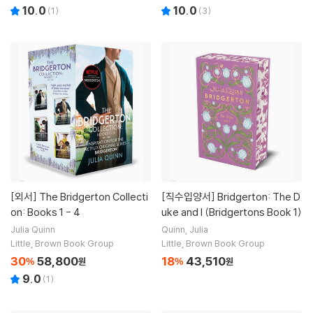
10.0
10.0
(
1
)
(
3
)
[외서]
The Bridgerton Collecti
[직수입양서]
Bridgerton: The D
on: Books 1 - 4
uke and I (Bridgertons Book 1)
Julia Quinn
Quinn, Julia
Little, Brown Book Group
Little, Brown Book Group
30
58,800
18
43,510
%
원
%
원
9.0
(
1
)