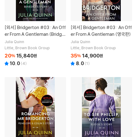
[외서]
Bridgerton #03 : An Off
[외서]
Bridgerton #03 : An Off
er From A Gentleman (Bridger
er From A Gentleman (영국판)
tons Book 3)
Julia Quinn
Julia Quinn
Little, Brown Book Group
Little, Brown Book Group
20
15,840
35
14,900
%
원
%
원
10.0
8.0
(
4
)
(
1
)