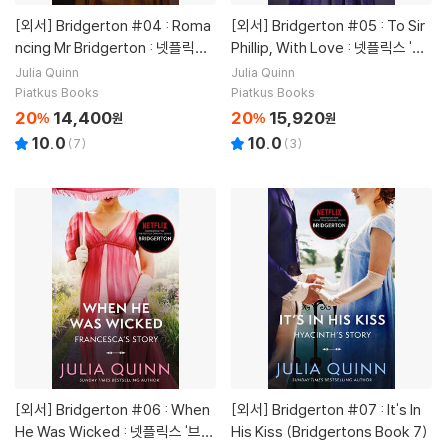
[외서]
Bridgerton #04 : Roma
[외서]
Bridgerton #05 : To Sir
ncing Mr Bridgerton : 넷플릭스
Phillip, With Love : 넷플릭스 '브
'브리저튼' 원작소설
리저튼' 원작소설
Julia Quinn
Julia Quinn
Piatkus Books
Piatkus Books
20
14,400
20
15,920
%
원
%
원
10.0
10.0
(
7
)
(
3
)
[외서]
Bridgerton #06 : When
[외서]
Bridgerton #07 : It's In
He Was Wicked : 넷플릭스 '브리
His Kiss (Bridgertons Book 7)