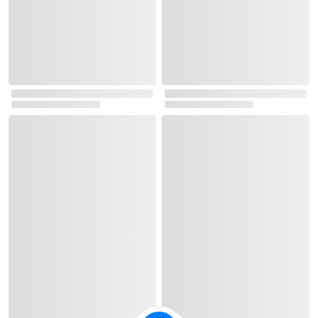
로그인
최근 본 상품
주문/배송
고객센터 1544-3800
티켓 1544-6399
중고샵 1566-4295
eBook 1:1문의/채팅상담
예스이십사(주) 사업자 정보
이용약관
개인정보처리방침
청소년보호정책
PC버전
회사소개
거래처관계자께
도서홍보
광고
Copyright © YES24 Corp. All Rights Reserved.
PYEVENTWEB5