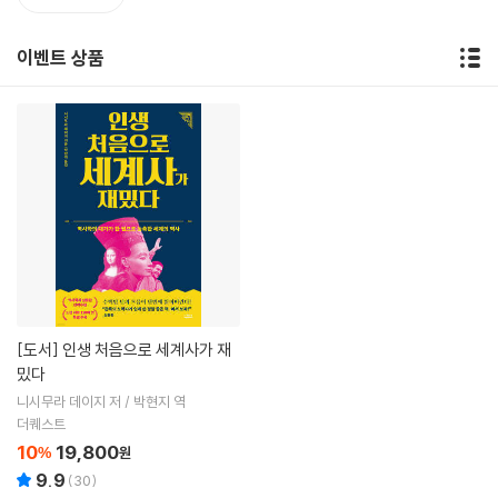
이벤트 상품
[도서]
인생 처음으로 세계사가 재
밌다
니시무라 데이지 저 / 박현지 역
더퀘스트
10
19,800
%
원
9.9
(
30
)