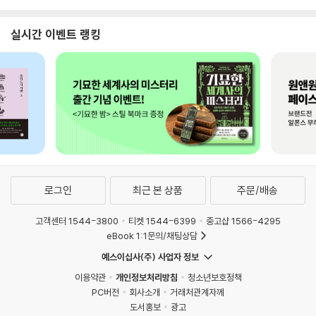
실시간 이벤트 랭킹
로그인
최근 본 상품
주문/배송
고객센터 1544-3800
티켓 1544-6399
중고샵 1566-4295
eBook 1:1문의/채팅상담
예스이십사(주) 사업자 정보
이용약관
개인정보처리방침
청소년보호정책
PC버전
회사소개
거래처관계자께
도서홍보
광고