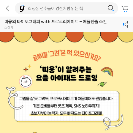
띠웅의 타이포그래피 with 프로크리에이트 - 애플펜슬 스킨
소진시