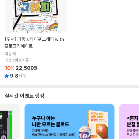
[도서]
띠웅's 타이포그래피 with
프로크리에이트
띠웅 저
다산스마트에듀
10
22,500
%
원
9.8
(
18
)
실시간 이벤트 랭킹