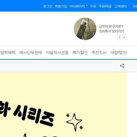
로그인
회원가입
마이페이지
카트
주문/배송
고객센터
Gl
름방학혜택
예사단독판매
이달의사은품
특가할인
추천도서
대량/법인