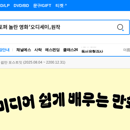
D/LP
DVD/BD
문구
/GIFT
티켓
장안내
채널예스
사락
예스펀딩
클래스24
독서유형검사
여
RBTI Lab
독서유형검사
 포스트잇 (2025.08.04 ~ 2200.12.31)