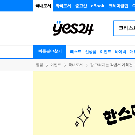
국내도서
외국도서
중고샵
eBook
크레마클럽
C
빠른분야찾기
베스트
신상품
이벤트
바이백
매
웰컴
이벤트
국내도서
잘 그려지는 작법서 기획전 - 쉽만