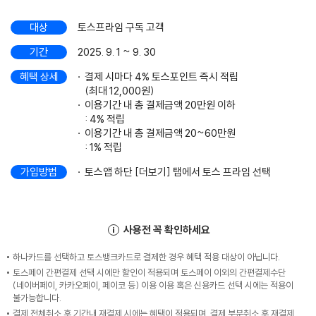
대상
토스프라임 구독 고객
기간
2025. 9. 1 ~ 9. 30
혜택 상세
결제 시마다 4% 토스포인트 즉시 적립
(최대 12,000원)
이용기간 내 총 결제금액 20만원 이하
: 4% 적립
이용기간 내 총 결제금액 20~60만원
: 1% 적립
가입방법
토스앱 하단 [더보기] 탭에서 토스 프라임 선택
사용전 꼭 확인하세요
하나카드를 선택하고 토스뱅크카드로 결제한 경우 혜택 적용 대상이 아닙니다.
토스페이 간편결제 선택 시에만 할인이 적용되며 토스페이 이외의 간편결제수단
(네이버페이, 카카오페이, 페이코 등) 이용 이용 혹은 신용카드 선택 시에는 적용이
불가능합니다.
결제 전체취소 후 기간내 재결제 시에는 혜택이 적용되며, 결제 부분취소 후 재결제