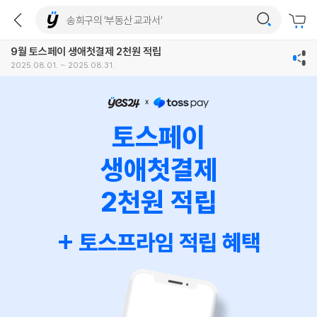
9월 토스페이 생애첫결제 2천원 적립
2025.08.01. ~ 2025.08.31.
토스페이
생애첫결제
2천원 적립
+ 토스프라임 적립 혜택