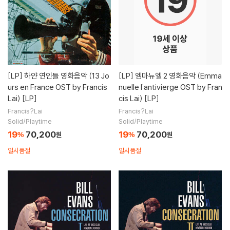
[LP]
하얀 연인들 영화음악 (13 Jo
[LP]
엠마뉴엘 2 영화음악 (Emma
urs en France OST by Francis
nuelle l'antivierge OST by Fran
Lai) [LP]
cis Lai) [LP]
Francis?Lai
Francis?Lai
Solid/Playtime
Solid/Playtime
19
70,200
19
70,200
%
원
%
원
일시품절
일시품절