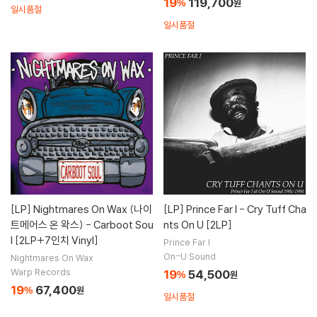
19
119,700
%
원
일시품절
일시품절
[LP]
Nightmares On Wax (나이
[LP]
Prince Far I - Cry Tuff Cha
트메어스 온 왁스) - Carboot Sou
nts On U [2LP]
l [2LP+7인치 Vinyl]
Prince Far I
On-U Sound
Nightmares On Wax
Warp Records
19
54,500
%
원
19
67,400
%
원
일시품절