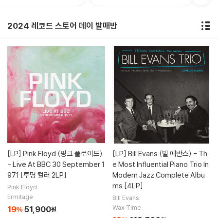
2024 레코드 스토어 데이 발매반
[LP]
Pink Floyd (핑크 플로이드)
[LP]
Bill Evans (빌 에반스) - Th
- Live At BBC 30 September 1
e Most Influential Piano Trio In
971 [투명 컬러 2LP]
Modern Jazz Complete Albu
ms [4LP]
Pink Floyd
Ermitage
Bill Evans
Wax Time
19
51,900
%
원