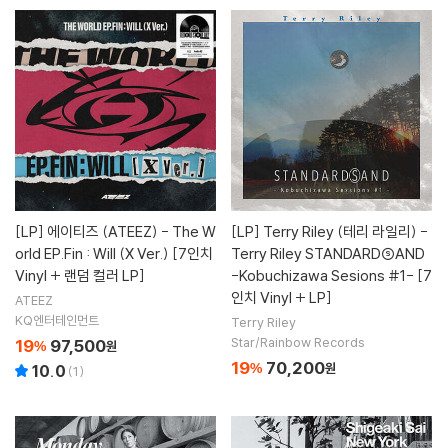
[LP]
에이티즈 (ATEEZ) - The W
[LP]
Terry Riley (테리 라일리) -
orld EP.Fin : Will (X Ver.) [7인치
Terry Riley STANDARDⓈAND
Vinyl + 랜덤 컬러 LP]
-Kobuchizawa Sesions #1- [7
인치 Vinyl + LP]
ATEEZ
KQ엔터테인먼트
Terry Riley
Star/Rainbow Records
19
97,500
%
원
19
70,200
%
원
10.0
(
1
)