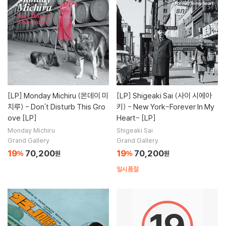
[LP]
Monday Michiru (몬데이 미
[LP]
Shigeaki Sai (사이 시에아
치루) - Don't Disturb This Gro
키) - New York-Forever In My
ove [LP]
Heart- [LP]
Monday Michiru
Shigeaki Sai
Grand Gallery
Grand Gallery
19
70,200
19
70,200
%
원
%
원
일시품절