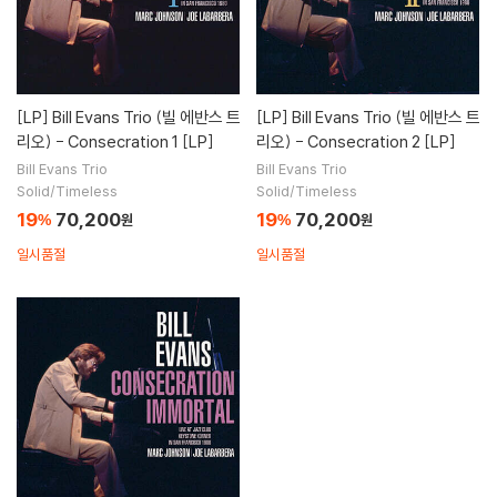
[LP]
Bill Evans Trio (빌 에반스 트
[LP]
Bill Evans Trio (빌 에반스 트
리오) - Consecration 1 [LP]
리오) - Consecration 2 [LP]
Bill Evans Trio
Bill Evans Trio
Solid/Timeless
Solid/Timeless
19
70,200
19
70,200
%
원
%
원
일시품절
일시품절