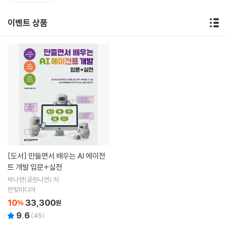
이벤트 상품
[도서]
만들면서 배우는 AI 에이전
트 개발 입문+실전
박나연(공원나연) 저
한빛미디어
10
33,300
%
원
9.6
(
45
)