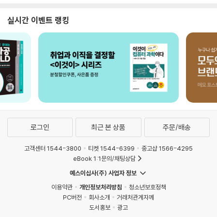
실시간 이벤트 랭킹
로그인
최근 본 상품
주문/배송
고객센터 1544-3800
티켓 1544-6399
중고샵 1566-4295
eBook 1:1문의/채팅상담
예스이십사(주) 사업자 정보
이용약관
개인정보처리방침
청소년보호정책
PC버전
회사소개
거래처관계자께
도서홍보
광고