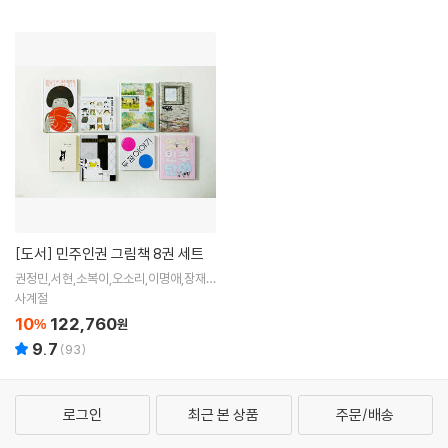
[도서]
민주인권 그림책 8권 세트
권정민,서현,소복이,오소리,이명애,장재
은,정진호,조원희,최경식,한성민,홍지혜
사계절
글그림 / 이지원 역
10
122,760
%
원
9.7
(
93
)
로그인
최근 본 상품
주문/배송