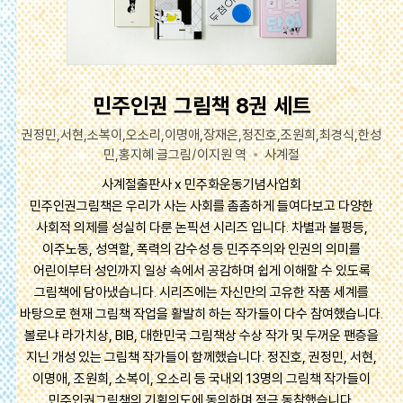
민주인권 그림책 8권 세트
권정민,서현,소복이,오소리,이명애,장재은,정진호,조원희,최경식,한성
민,홍지혜 글그림/이지원 역
사계절
사계절출판사 x 민주화운동기념사업회
민주인권그림책은 우리가 사는 사회를 촘촘하게 들여다보고 다양한
사회적 의제를 성실히 다룬 논픽션 시리즈 입니다. 차별과 불평등,
이주노동, 성역할, 폭력의 감수성 등 민주주의와 인권의 의미를
어린이부터 성인까지 일상 속에서 공감하며 쉽게 이해할 수 있도록
그림책에 담아냈습니다. 시리즈에는 자신만의 고유한 작품 세계를
바탕으로 현재 그림책 작업을 활발히 하는 작가들이 다수 참여했습니다.
볼로냐 라가치상, BIB, 대한민국 그림책상 수상 작가 및 두꺼운 팬층을
지닌 개성 있는 그림책 작가들이 함께했습니다. 정진호, 권정민, 서현,
이명애, 조원희, 소복이, 오소리 등 국내외 13명의 그림책 작가들이
민주인권그림책의 기획의도에 동의하며 적극 동참했습니다.