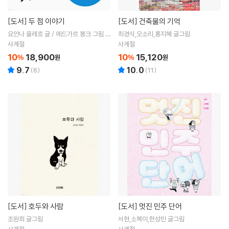
[도서]
두 점 이야기
[도서]
건축물의 기억
요안나 올레흐 글 / 에드가르 봉크 그림 /
최경식,오소리,홍지혜 글그림
이지원 역
사계절
사계절
10
18,900
10
15,120
%
원
%
원
9.7
10.0
(
6
)
(
11
)
[도서]
호두와 사람
[도서]
멋진 민주 단어
조원희 글그림
서현,소복이,한성민 글그림
사계절
사계절