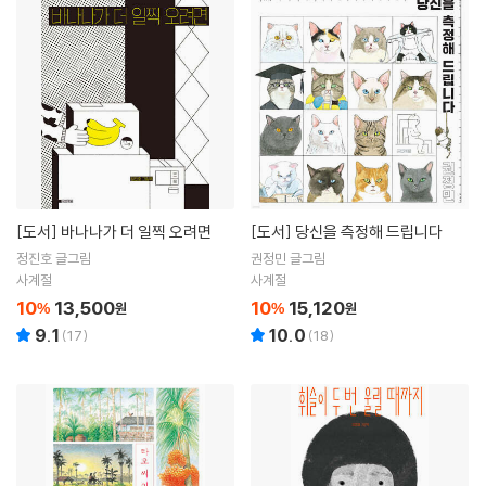
[도서]
바나나가 더 일찍 오려면
[도서]
당신을 측정해 드립니다
정진호 글그림
권정민 글그림
사계절
사계절
10
13,500
10
15,120
%
원
%
원
9.1
10.0
(
17
)
(
18
)