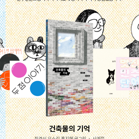
건축물의 기억
최경식,오소리,홍지혜 글그림
사계절