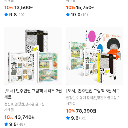
10
13,500
10
15,750
%
원
%
원
9.8
10.0
(
10
)
(
10
)
[도서]
민주인권 그림책 시리즈 3권
[도서]
민주인권 그림책 5권 세트
세트
권정민,이명애,장재은,정진호 글그림 / 에
드가르 봉크 그림 / 요안나 올레흐 글 / 이
사계절
정진호,권정민,징재은 글그림
지원 역
사계절
10
78,390
%
원
10
43,740
%
원
9.6
(
62
)
9.5
(
49
)