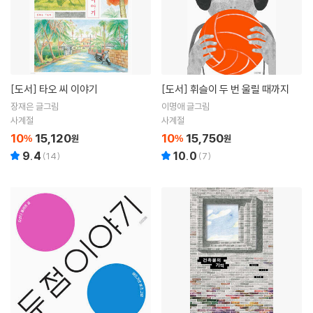
[도서]
타오 씨 이야기
[도서]
휘슬이 두 번 울릴 때까지
장재은 글그림
이명애 글그림
사계절
사계절
10
15,120
10
15,750
%
원
%
원
9.4
10.0
(
14
)
(
7
)