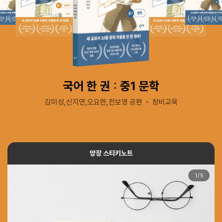
국어 한 권 : 중1 문학
김미성,신지연,오요한,전보영 공편
창비교육
양장 스티키노트
1
/
5