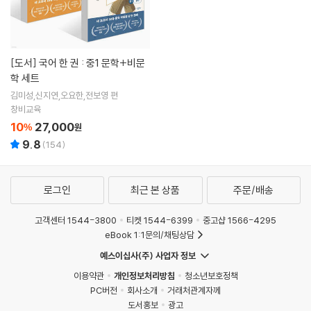
[도서]
국어 한 권 : 중1 문학+비문
학 세트
김미성,신지연,오요한,전보영 편
창비교육
10
27,000
%
원
9.8
(
154
)
로그인
최근 본 상품
주문/배송
고객센터 1544-3800
티켓 1544-6399
중고샵 1566-4295
eBook 1:1문의/채팅상담
예스이십사(주) 사업자 정보
이용약관
개인정보처리방침
청소년보호정책
PC버전
회사소개
거래처관계자께
도서홍보
광고