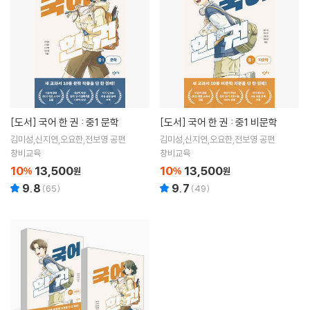
[도서]
국어 한 권 : 중1 문학
[도서]
국어 한 권 : 중1 비문학
김미성,신지연,오요한,전보영 공편
김미성,신지연,오요한,전보영 공편
창비교육
창비교육
10
13,500
10
13,500
%
원
%
원
9.8
9.7
(
65
)
(
49
)