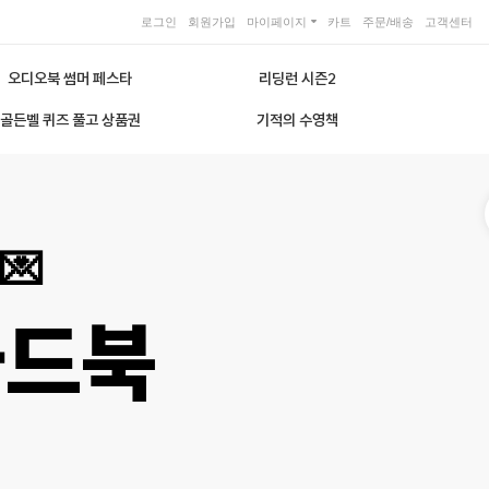
로그인
회원가입
마이페이지
카트
주문/배송
고객센터
오디오북 썸머 페스타
리딩런 시즌2
골든벨 퀴즈 풀고 상품권
기적의 수영책
💌
카드북