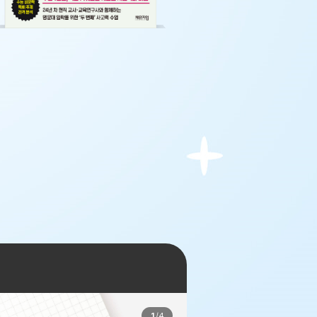
1
/
4