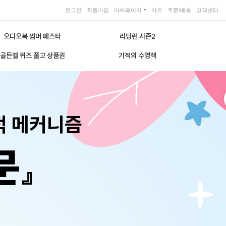
로그인
회원가입
마이페이지
카트
주문/배송
고객센터
오디오북 썸머 페스타
리딩런 시즌2
골든벨 퀴즈 풀고 상품권
기적의 수영책
적 메커니즘
문』