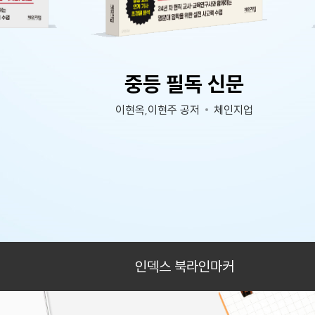
중등 필독 신문
이현옥,이현주 공저
체인지업
인덱스 북라인마커