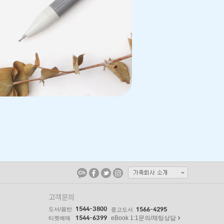
고객문의
1544-3800
도서/음반
1566-4295
중고도서
1544-6399
eBook 1:1문의/채팅상담
티켓예매