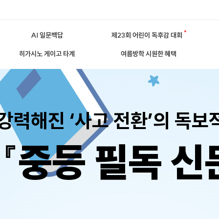
AI 일문백답
제23회 어린이 독후감 대회
히가시노 게이고 타계
여름방학 시원한 혜택
강력해진 ‘사고 전환’의 독보
『중등 필독 신