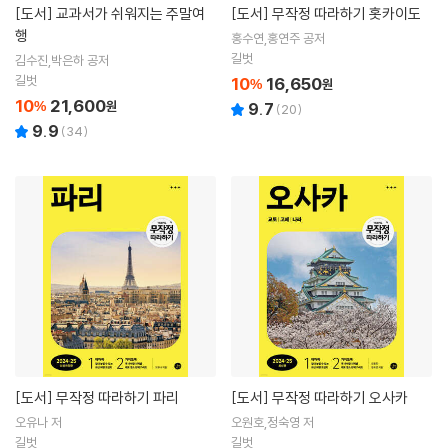
[도서]
교과서가 쉬워지는 주말여
[도서]
무작정 따라하기 홋카이도
행
홍수연,홍연주 공저
길벗
김수진,박은하 공저
길벗
10
16,650
%
원
10
21,600
%
원
9.7
(
20
)
9.9
(
34
)
[도서]
무작정 따라하기 파리
[도서]
무작정 따라하기 오사카
오유나 저
오원호,정숙영 저
길벗
길벗