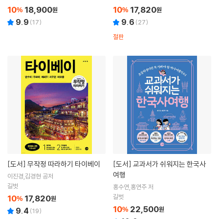
10
18,900
10
17,820
%
원
%
원
9.9
9.6
(
17
)
(
27
)
절판
[도서]
무작정 따라하기 타이베이
[도서]
교과서가 쉬워지는 한국사
여행
이진경,김경현 공저
길벗
홍수연,홍연주 저
길벗
10
17,820
%
원
10
22,500
%
원
9.4
(
19
)