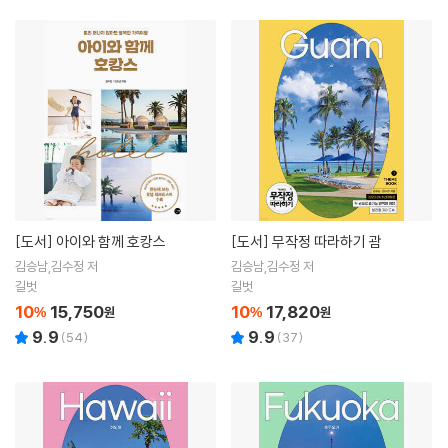
[도서]
아이와 함께 호캉스
[도서]
무작정 따라하기 괌
김승남,김수정 저
김승남,김수정 저
길벗
길벗
10
15,750
10
17,820
%
원
%
원
9.9
9.9
(
54
)
(
37
)