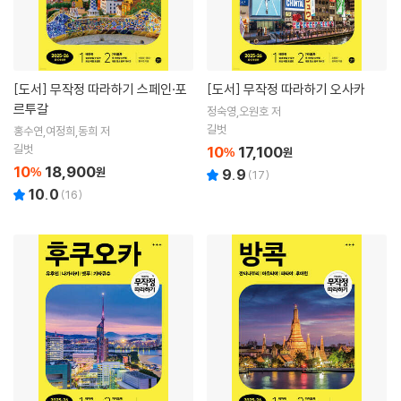
[도서]
무작정 따라하기 스페인·포
[도서]
무작정 따라하기 오사카
르투갈
정숙영,오원호 저
길벗
홍수연,여정희,동희 저
길벗
10
17,100
%
원
10
18,900
%
원
9.9
(
17
)
10.0
(
16
)