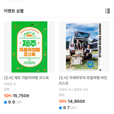
이벤트 상품
[도서]
제주 자동차여행 코스북
[도서]
카레부부의 주말여행 버킷
리스트
이병권 저
길벗
조유리 저 / 김재우 사진
길벗
10
15,750
%
원
10
14,850
%
원
9.9
(
39
)
9.7
(
60
)