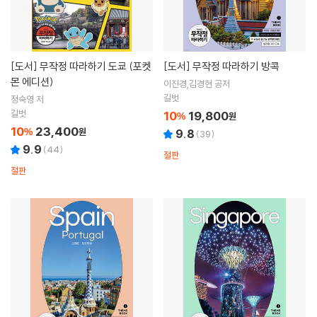
[도서]
무작정 따라하기 도쿄 (포켓
[도서]
무작정 따라하기 방콕
몬 에디션)
이진경,김경현 공저
길벗
정숙영 저
길벗
10
19,800
%
원
10
23,400
%
원
9.8
(
39
)
9.9
(
44
)
절판
절판