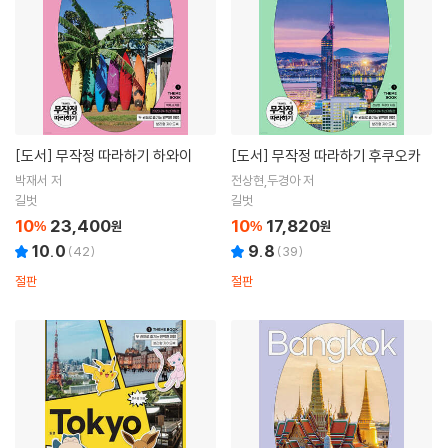
[도서]
무작정 따라하기 하와이
[도서]
무작정 따라하기 후쿠오카
박재서 저
전상현,두경아 저
길벗
길벗
10
23,400
10
17,820
%
원
%
원
10.0
9.8
(
42
)
(
39
)
절판
절판