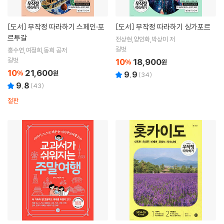
[도서]
무작정 따라하기 스페인·포
[도서]
무작정 따라하기 싱가포르
르투갈
전상현,양인화,박상미 저
길벗
홍수연,여정희,동희 공저
길벗
10
18,900
%
원
10
21,600
%
원
9.9
(
34
)
9.8
(
43
)
절판