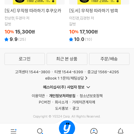
[도서]
무작정 따라하기 후쿠오카
[도서]
무작정 따라하기 방콕
전상현,두경아 저
이진경,김경현 저
길벗
길벗
10
15,300
10
17,100
%
원
%
원
9.9
10.0
(
25
)
(
10
)
로그인
최근 본 상품
주문/배송
고객센터 1544-3800
티켓 1544-6399
중고샵 1566-4295
eBook 1:1문의/채팅상담
예스이십사(주) 사업자 정보
이용약관
개인정보처리방침
청소년보호정책
PC버전
회사소개
거래처관계자께
도서홍보
광고
Copyright © YES24 Corp. All Rights Reserved.
PYEVENTWEB5