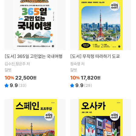
[도서]
365일 고민없는 국내여행
[도서]
무작정 따라하기 도쿄
김수진,정은주 저
정숙영 저
길벗
길벗
10
22,500
10
17,820
%
원
%
원
9.9
9.9
(
33
)
(
29
)