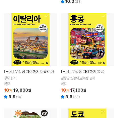
10.0
(
23
)
[도서]
무작정 따라하기 이탈리아
[도서]
무작정 따라하기 홍콩
정숙영 저
김승남,원정아,김수정 공저
길벗
길벗
10
19,800
10
17,100
%
원
%
원
9.9
9.6
(
19
)
(
23
)