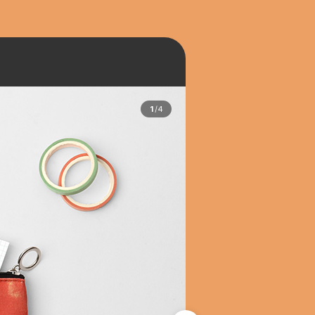
1
/
4