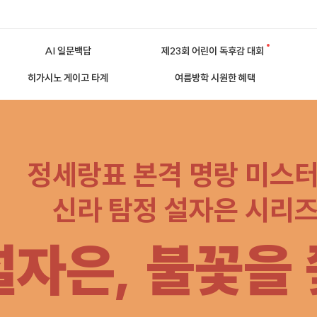
AI 일문백답
제23회 어린이 독후감 대회
히가시노 게이고 타계
여름방학 시원한 혜택
정세랑표 본격 명랑 미스
신라 탐정 설자은 시리
설자은, 불꽃을 