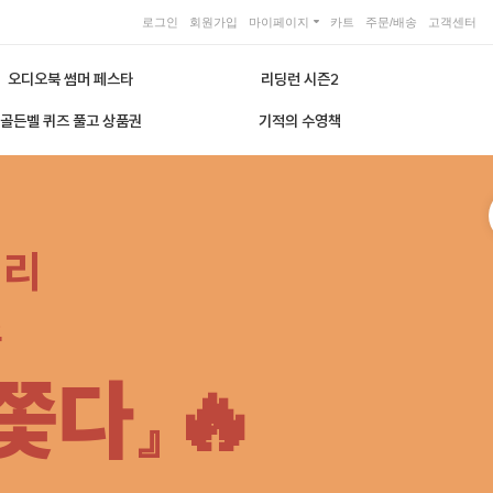
로그인
회원가입
마이페이지
카트
주문/배송
고객센터
오디오북 썸머 페스타
리딩런 시즌2
골든벨 퀴즈 풀고 상품권
기적의 수영책
터리
즈
쫓다』🔥