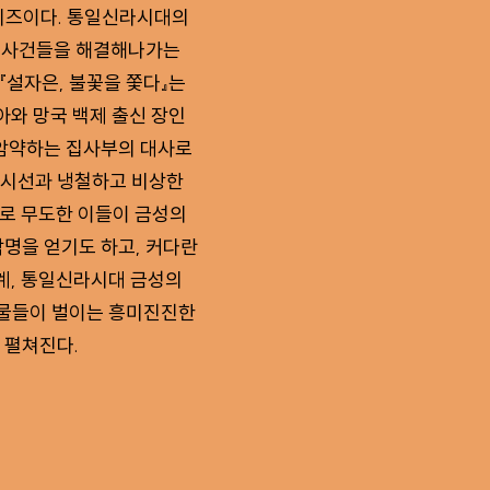
시리즈이다. 통일신라시대의
한 사건들을 해결해나가는
 『설자은, 불꽃을 쫓다』는
아와 망국 백제 출신 장인
 암약하는 집사부의 대사로
 시선과 냉철하고 비상한
으로 무도한 이들이 금성의
악명을 얻기도 하고, 커다란
계, 통일신라시대 금성의
인물들이 벌이는 흥미진진한
 펼쳐진다.