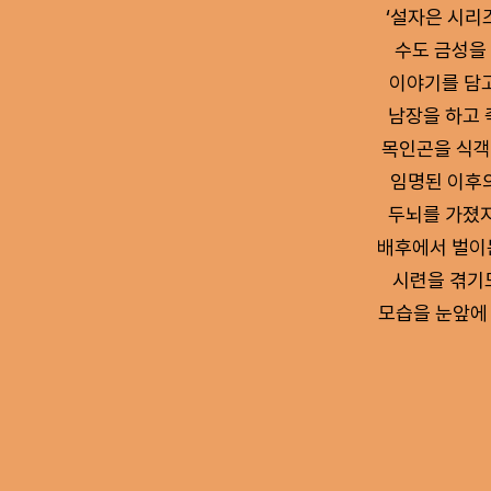
‘설자은 시리
수도 금성을
이야기를 담고
남장을 하고 
목인곤을 식객
임명된 이후의
두뇌를 가졌지
배후에서 벌이는
시련을 겪기
모습을 눈앞에