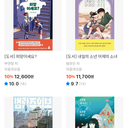
[도서]
피망이세요?
[도서]
내일의 소년 어제의 소녀
부연정 저
범유진 저
자음과모음
자음과모음
10
12,600
10
11,700
%
원
%
원
10.0
9.7
(
16
)
(
13
)