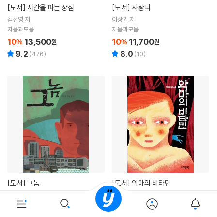
[도서]
시간을 파는 상점
[도서]
사랑니
김선영 저
이상권 저
자음과모음
자음과모음
10
13,500
10
11,700
%
원
%
원
9.2
8.0
(
476
)
(
10
)
[도서]
그놈
[도서]
악마의 비타민
박선희 저
양호문 저
자음과모음
자음과모음
10
10,800
10
9,000
%
원
%
원