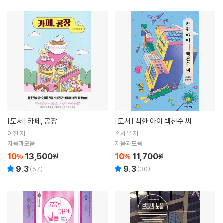
[도서]
카페, 공장
[도서]
착한 아이 백천수 씨
이진 저
손서은 저
자음과모음
자음과모음
10
13,500
10
11,700
%
원
%
원
9.3
9.3
(
57
)
(
30
)