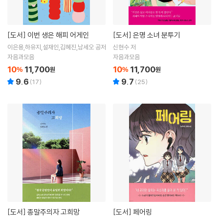
[도서]
이번 생은 해피 어게인
[도서]
은명 소녀 분투기
이은용,하유지,설재인,김혜진,남세오 공저
신현수 저
자음과모음
자음과모음
10
11,700
10
11,700
%
원
%
원
9.6
9.7
(
17
)
(
25
)
[도서]
종말주의자 고희망
[도서]
페어링