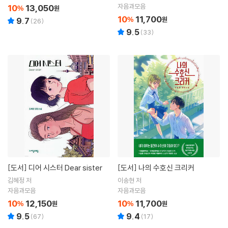
자음과모음
10
13,050
%
원
10
11,700
%
원
9.7
(
26
)
9.5
(
33
)
[도서]
디어 시스터 Dear sister
[도서]
나의 수호신 크리커
김혜정 저
이송현 저
자음과모음
자음과모음
10
12,150
10
11,700
%
원
%
원
9.5
9.4
(
67
)
(
17
)