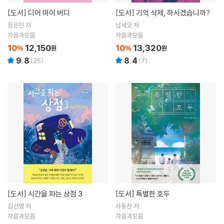
[도서]
디어 마이 버디
[도서]
기억 삭제, 하시겠습니까?
장은진 저
남세오 저
자음과모음
자음과모음
10
12,150
10
13,320
%
원
%
원
9.8
8.4
(
25
)
(
7
)
[도서]
시간을 파는 상점 3
[도서]
특별한 호두
김선영 저
서동찬 저
자음과모음
자음과모음