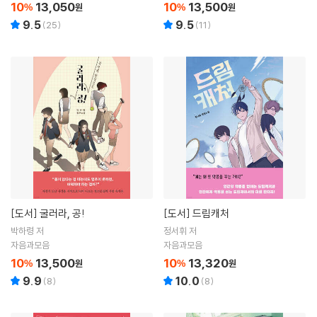
10
13,050
10
13,500
%
원
%
원
9.5
9.5
(
25
)
(
11
)
[도서]
굴러라, 공!
[도서]
드림캐처
박하령 저
정서휘 저
자음과모음
자음과모음
10
13,500
10
13,320
%
원
%
원
9.9
10.0
(
8
)
(
8
)