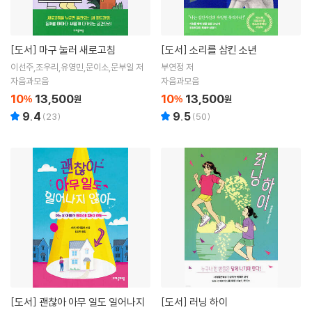
[도서]
마구 눌러 새로고침
[도서]
소리를 삼킨 소년
이선주,조우리,유영민,문이소,문부일 저
부연정 저
자음과모음
자음과모음
10
13,500
10
13,500
%
원
%
원
9.4
9.5
(
23
)
(
50
)
[도서]
괜찮아 아무 일도 일어나지
[도서]
러닝 하이