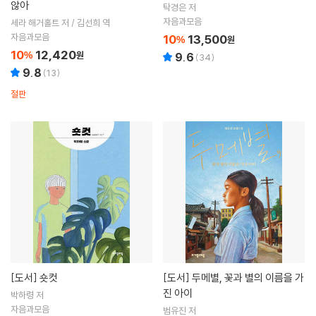
않아
탁경은 저
자음과모음
세라 해거홀트 저 / 김선희 역
자음과모음
10
13,500
%
원
10
12,420
%
원
9.6
(
34
)
9.8
(
13
)
절판
[도서]
숏컷
[도서]
두메별, 꽃과 별의 이름을 가
진 아이
박하령 저
자음과모음
범유진 저