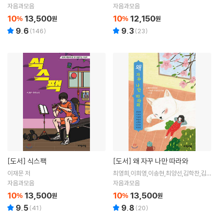
자음과모음
자음과모음
10
13,500
10
12,150
%
원
%
원
9.6
9.3
(
146
)
(
23
)
[도서]
식스팩
[도서]
왜 자꾸 나만 따라와
이재문 저
최영희,이희영,이송현,최양선,김학찬,김선
희,한정영 저
자음과모음
자음과모음
10
13,500
10
13,500
%
원
%
원
9.5
9.8
(
41
)
(
20
)