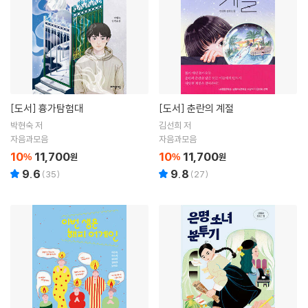
[도서]
흉가탐험대
[도서]
춘란의 계절
박현숙 저
김선희 저
자음과모음
자음과모음
10
11,700
10
11,700
%
원
%
원
9.6
9.8
(
35
)
(
27
)