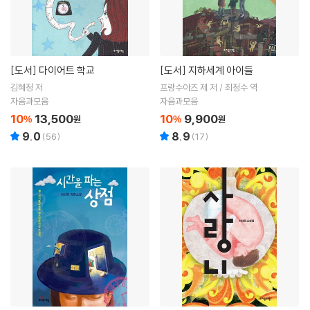
[도서]
다이어트 학교
[도서]
지하세계 아이들
김혜정 저
프랑수아즈 제 저 / 최정수 역
자음과모음
자음과모음
10
13,500
10
9,900
%
원
%
원
9.0
8.9
(
56
)
(
17
)