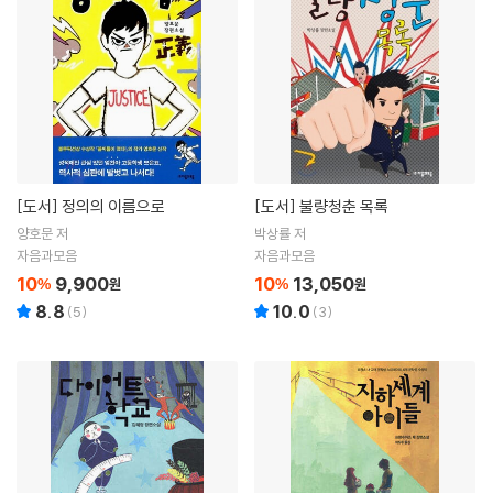
[도서]
정의의 이름으로
[도서]
불량청춘 목록
양호문 저
박상률 저
자음과모음
자음과모음
10
9,900
10
13,050
%
원
%
원
8.8
10.0
(
5
)
(
3
)