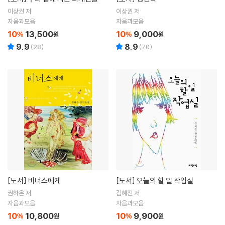
이상권 저
이상권 저
자음과모음
자음과모음
10
13,500
10
9,000
%
원
%
원
9.9
8.9
(
28
)
(
70
)
[도서]
비너스에게
[도서]
오늘의 할 일 작업실
권하은 저
김혜진 저
자음과모음
자음과모음
10
10,800
10
9,900
%
원
%
원