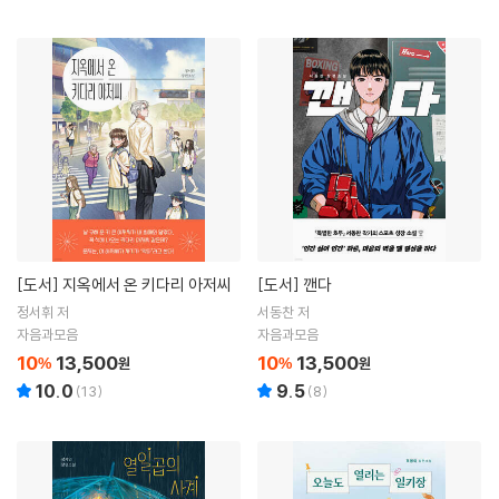
[도서]
지옥에서 온 키다리 아저씨
[도서]
깬다
정서휘 저
서동찬 저
자음과모음
자음과모음
10
13,500
10
13,500
%
원
%
원
10.0
9.5
(
13
)
(
8
)