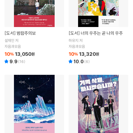
[도서]
범람주의보
[도서]
너의 우주는 곧 나의 우주
설재인 저
하유지 저
자음과모음
자음과모음
10
13,050
10
13,320
%
원
%
원
9.9
10.0
(
16
)
(
6
)