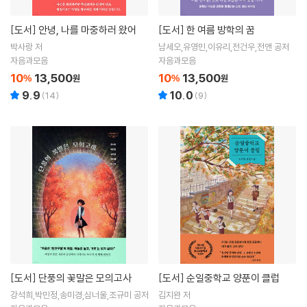
[도서]
안녕, 나를 마중하러 왔어
[도서]
한 여름 방학의 꿈
박사랑 저
남세오,유영민,이유리,전건우,전앤 공저
자음과모음
자음과모음
10
13,500
10
13,500
%
원
%
원
9.9
10.0
(
14
)
(
9
)
[도서]
단풍의 꽃말은 모의고사
[도서]
순일중학교 양푼이 클럽
강석희,박민정,송미경,심너울,조규미 공저
김지완 저