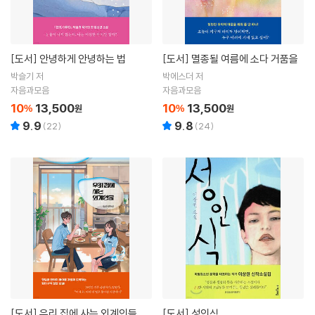
[도서]
안녕하게 안녕하는 법
[도서]
멸종될 여름에 소다 거품을
박슬기 저
박에스더 저
자음과모음
자음과모음
10
13,500
10
13,500
%
원
%
원
9.9
9.8
(
22
)
(
24
)
[도서]
우리 집에 사는 외계인들
[도서]
성인식