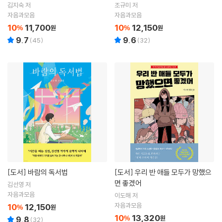
김지숙 저
조규미 저
자음과모음
자음과모음
10
11,700
10
12,150
%
원
%
원
9.7
9.6
(
45
)
(
32
)
[도서]
바람의 독서법
[도서]
우리 반 애들 모두가 망했으
면 좋겠어
김선영 저
자음과모음
이도해 저
자음과모음
10
12,150
%
원
10
13,320
%
원
9.8
(
32
)