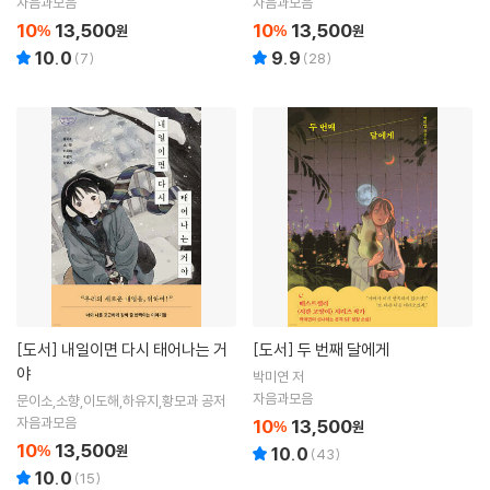
자음과모음
자음과모음
10
13,500
10
13,500
%
원
%
원
10.0
9.9
(
7
)
(
28
)
[도서]
내일이면 다시 태어나는 거
[도서]
두 번째 달에게
야
박미연 저
자음과모음
문이소,소향,이도해,하유지,황모과 공저
자음과모음
10
13,500
%
원
10
13,500
%
원
10.0
(
43
)
10.0
(
15
)