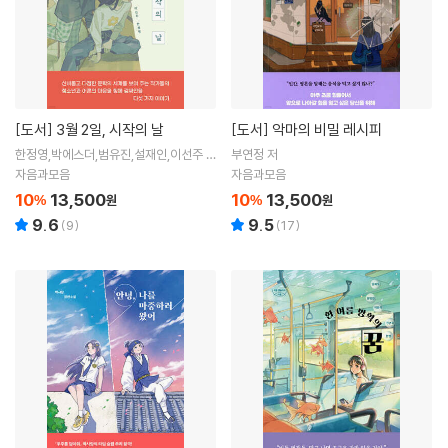
[도서]
3월 2일, 시작의 날
[도서]
악마의 비밀 레시피
한정영,박에스더,범유진,설재인,이선주 공
부연정 저
저
자음과모음
자음과모음
10
13,500
10
13,500
%
원
%
원
9.6
9.5
(
9
)
(
17
)