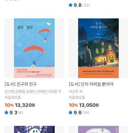
9.8
(
33
)
[도서]
친구의 친구
[도서]
단지 커피일 뿐이야
김선영,김혜정,유영민,이재문,이희영 저
이선주 저
자음과모음
자음과모음
10
13,320
10
13,050
%
원
%
원
9.3
9.6
(
8
)
(
16
)