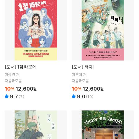
[도서]
1점 때문에
[도서]
터치!
이상권 저
이도해 저
자음과모음
자음과모음
10
12,600
10
12,600
%
원
%
원
9.7
9.0
(
7
)
(
10
)