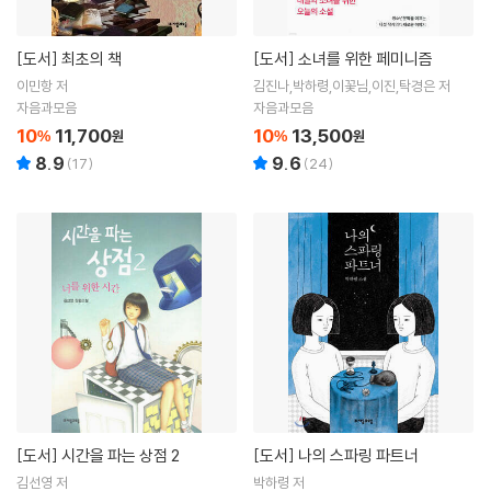
[도서]
최초의 책
[도서]
소녀를 위한 페미니즘
이민항 저
김진나,박하령,이꽃님,이진,탁경은 저
자음과모음
자음과모음
10
11,700
10
13,500
%
원
%
원
8.9
9.6
(
17
)
(
24
)
[도서]
시간을 파는 상점 2
[도서]
나의 스파링 파트너
김선영 저
박하령 저