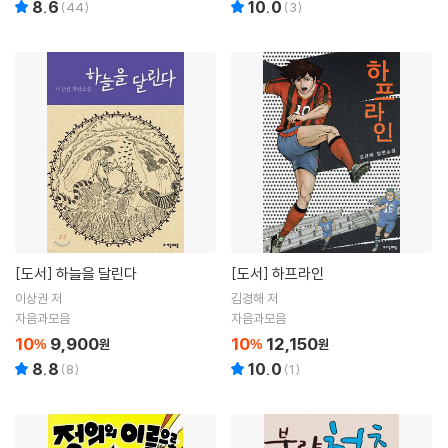
8.6
10.0
(
44
)
(
3
)
[도서]
하늘을 달린다
[도서]
하프라인
이상권 저
김경해 저
자음과모음
자음과모음
10
9,900
10
12,150
%
원
%
원
8.8
10.0
(
8
)
(
1
)