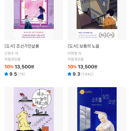
[도서]
조선가인살롱
[도서]
보통의 노을
신현수 저
이희영 저
자음과모음
자음과모음
10
13,500
10
13,500
%
원
%
원
9.5
9.3
(
78
)
(
1,442
)