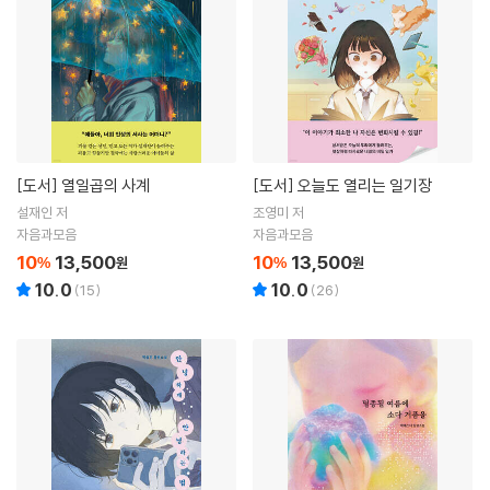
[도서]
열일곱의 사계
[도서]
오늘도 열리는 일기장
설재인 저
조영미 저
자음과모음
자음과모음
10
13,500
10
13,500
%
원
%
원
10.0
10.0
(
15
)
(
26
)