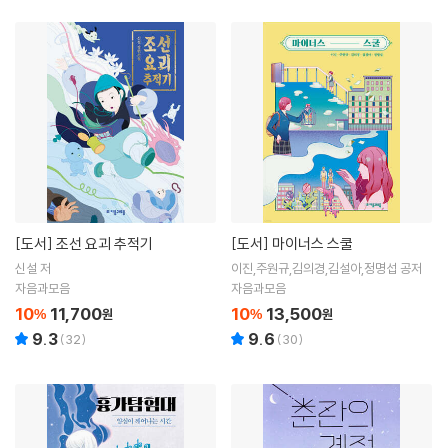
[도서]
조선 요괴 추적기
[도서]
마이너스 스쿨
신설 저
이진,주원규,김의경,김설아,정명섭 공저
자음과모음
자음과모음
10
11,700
10
13,500
%
원
%
원
9.3
9.6
(
32
)
(
30
)