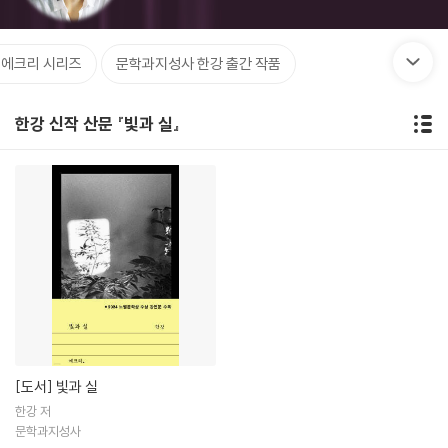
 에크리 시리즈
문학과지성사 한강 출간 작품
한강 신작 산문 『빛과 실』
[도서]
빛과 실
한강 저
문학과지성사