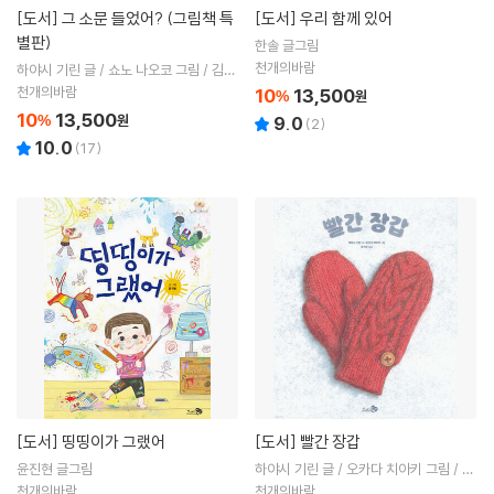
[도서]
그 소문 들었어? (그림책 특
[도서]
우리 함께 있어
별판)
한솔 글그림
천개의바람
하야시 기린 글 / 쇼노 나오코 그림 / 김소
연 역
천개의바람
10
13,500
%
원
10
13,500
%
원
9.0
(
2
)
10.0
(
17
)
[도서]
띵띵이가 그랬어
[도서]
빨간 장갑
윤진현 글그림
하야시 기린 글 / 오카다 치아키 그림 / 유
지은 역
천개의바람
천개의바람