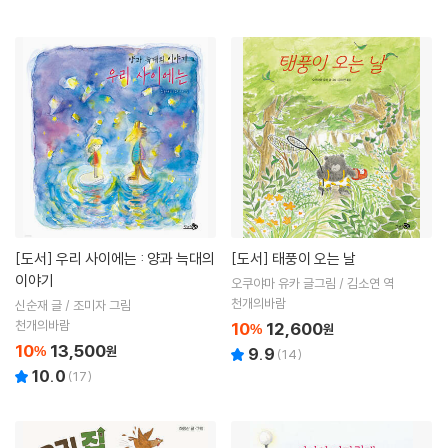
[도서]
우리 사이에는 : 양과 늑대의
[도서]
태풍이 오는 날
이야기
오쿠야마 유카 글그림 / 김소연 역
천개의바람
신순재 글 / 조미자 그림
천개의바람
10
12,600
%
원
10
13,500
%
원
9.9
(
14
)
10.0
(
17
)