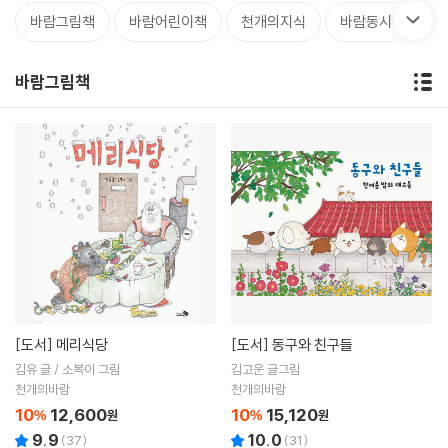
바람그림책
바람어린이책
천개의지식
바람동시책
바람그림책
[도서]
메리식당
[도서]
동구와 친구들
김유 글 / 소복이 그림
김고운 글그림
천개의바람
천개의바람
10
12,600
10
15,120
%
원
%
원
9.9
10.0
(
37
)
(
31
)