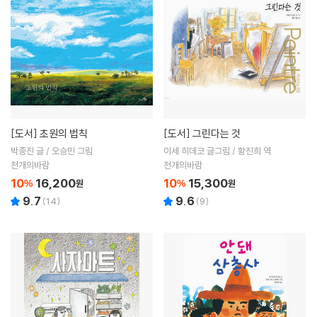
[도서]
초원의 법칙
[도서]
그린다는 것
박종진 글 / 오승민 그림
이세 히데코 글그림 / 황진희 역
천개의바람
천개의바람
10
16,200
10
15,300
%
원
%
원
9.7
9.6
(
14
)
(
9
)