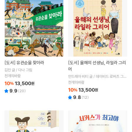
[도서]
유관순을 찾아라
[도서]
올해의 선생님, 라일라 그리
어
김진 글 / 다나 그림
천개의바람
안드레아 비티 글 / 데이비드 로버츠 그림
/ 김혜진 역
천개의바람
10
13,500
%
원
10
13,500
%
원
9.9
(
20
)
9.8
(
12
)