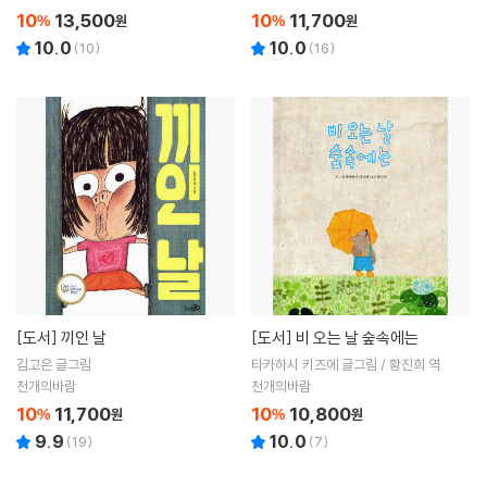
10
13,500
10
11,700
%
원
%
원
10.0
10.0
(
10
)
(
16
)
[도서]
끼인 날
[도서]
비 오는 날 숲속에는
김고은 글그림
타카하시 키즈에 글그림 / 황진희 역
천개의바람
천개의바람
10
11,700
10
10,800
%
원
%
원
9.9
10.0
(
19
)
(
7
)