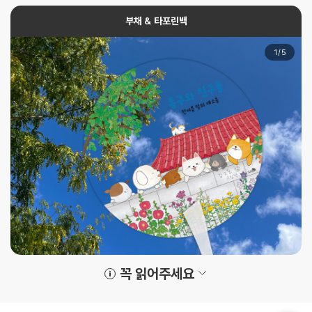
부채 & 타포린백
1
/
5
꼭 읽어주세요