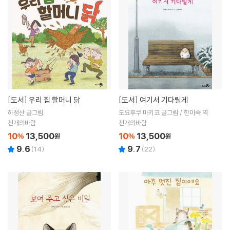
[도서]
우리 집 할머니 닭
[도서]
여기서 기다릴게
하정산 글그림
도요후쿠 마키코 글그림 / 한미숙 역
천개의바람
천개의바람
10
13,500
10
13,500
%
원
%
원
9.6
9.7
(
14
)
(
22
)