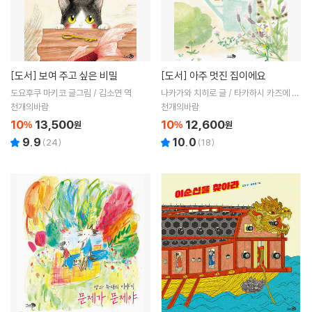
[도서]
보여 주고 싶은 비밀
[도서]
아주 멋진 집이에요
도요후쿠 마키코 글그림 / 김소연 역
나카가와 치히로 글 / 타카하시 카즈에 그
림 / 김소연 역
천개의바람
천개의바람
10
13,500
10
12,600
%
원
%
원
9.9
10.0
(
24
)
(
18
)