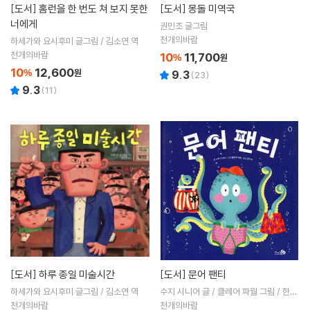
[도서]
홈런을 한 번도 쳐 보지 못한
[도서]
몽돌 미역국
너에게
권민조 글그림
천개의바람
하세가와 요시후미 글그림 / 김소연 역
천개의바람
10
11,700
%
원
10
12,600
%
원
9.3
(
23
)
9.3
(
11
)
[도서]
하루 종일 미술시간
[도서]
문어 팬티
하세가와 요시후미 글그림 / 김소연 역
수지 시니어 글 / 클레어 파월 그림 / 한미
숙 역
천개의바람
천개의바람