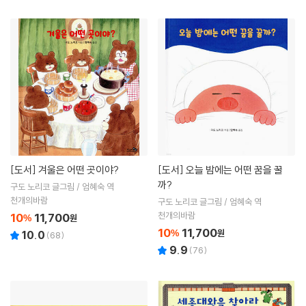
[도서]
겨울은 어떤 곳이야?
[도서]
오늘 밤에는 어떤 꿈을 꿀
까?
구도 노리코 글그림 / 엄혜숙 역
천개의바람
구도 노리코 글그림 / 엄혜숙 역
천개의바람
10
11,700
%
원
10
11,700
%
원
10.0
(
68
)
9.9
(
76
)