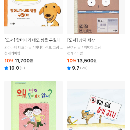
[도서]
할머니가 네모 빵을 구웠대!
[도서]
상자 세상
와타나베 데츠타 글 / 미나미 신보 그림 /
윤여림 글 / 이명하 그림
한미숙 역
천개의바람
천개의바람
10
11,700
10
13,500
%
원
%
원
10.0
9.7
(
3
)
(
29
)