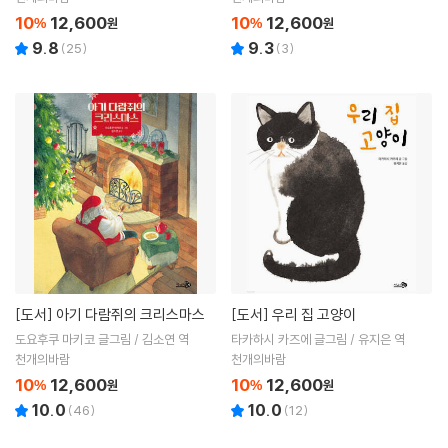
10
12,600
10
12,600
%
원
%
원
9.8
9.3
(
25
)
(
3
)
[도서]
아기 다람쥐의 크리스마스
[도서]
우리 집 고양이
도요후쿠 마키코 글그림 / 김소연 역
타카하시 카즈에 글그림 / 유지은 역
천개의바람
천개의바람
10
12,600
10
12,600
%
원
%
원
10.0
10.0
(
46
)
(
12
)