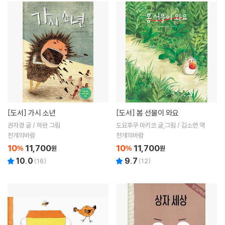
[도서]
가시 소년
[도서]
봄 선물이 와요
권자경 글 / 하완 그림
도요후쿠 마키코 글,그림 / 김소연 역
천개의바람
천개의바람
10
11,700
10
11,700
%
원
%
원
10.0
9.7
(
16
)
(
12
)