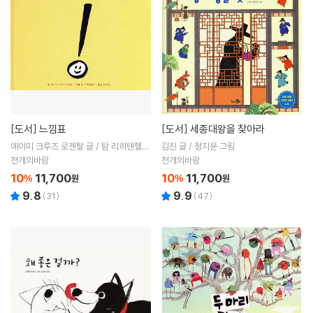
[도서]
느낌표
[도서]
세종대왕을 찾아라
에이미 크루즈 로젠탈 글 / 탐 리히텐헬드
김진 글 / 정지윤 그림
그림 / 용희진 역
천개의바람
천개의바람
10
11,700
10
11,700
%
원
%
원
9.8
9.9
(
31
)
(
47
)