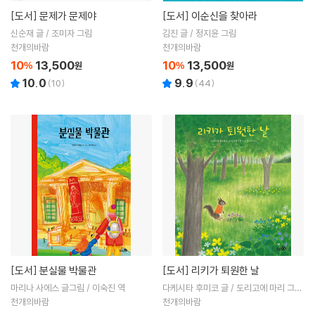
[도서]
문제가 문제야
[도서]
이순신을 찾아라
신순재 글 / 조미자 그림
김진 글 / 정지윤 그림
천개의바람
천개의바람
10
13,500
10
13,500
%
원
%
원
10.0
9.9
(
10
)
(
44
)
[도서]
분실물 박물관
[도서]
리키가 퇴원한 날
마리나 사에스 글그림 / 이숙진 역
다케시타 후미코 글 / 도리고에 마리 그림
/ 유지은 역
천개의바람
천개의바람