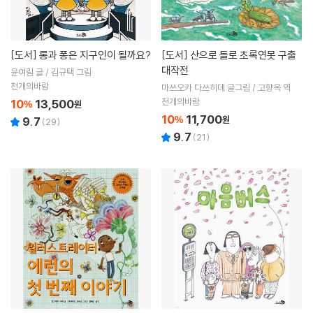
[도서]
롱과 퐁은 지구인이 될까요?
[도서]
산으로 들로 초록연못 구출
대작전
윤여림 글 / 김규택 그림
천개의바람
마쓰오카 다쓰히데 글그림 / 고향옥 역
천개의바람
10
13,500
%
원
10
11,700
%
원
9.7
(
29
)
9.7
(
21
)