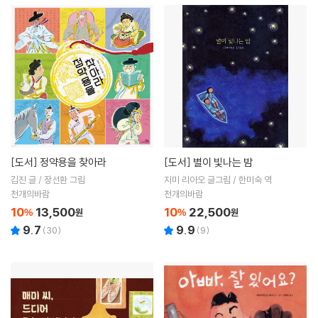
[도서]
정약용을 찾아라
[도서]
별이 빛나는 밤
김진 글 / 장선환 그림
지미 리아오 글그림 / 한미숙 역
천개의바람
천개의바람
10
13,500
10
22,500
%
원
%
원
9.7
9.9
(
30
)
(
9
)