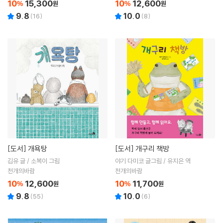
10
15,300
10
12,600
%
원
%
원
9.8
10.0
(
16
)
(
8
)
[도서]
개욕탕
[도서]
개구리 책방
김유 글 / 소복이 그림
야기 다미코 글그림 / 유지은 역
천개의바람
천개의바람
10
12,600
10
11,700
%
원
%
원
9.8
10.0
(
55
)
(
6
)