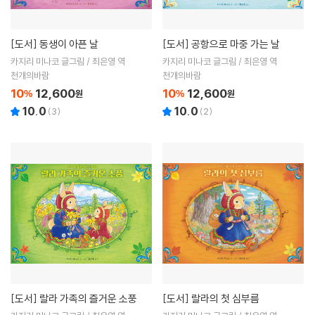
[도서]
동생이 아픈 날
[도서]
공항으로 마중 가는 날
카지리 미나코 글그림 / 최은영 역
카지리 미나코 글그림 / 최은영 역
천개의바람
천개의바람
10
12,600
10
12,600
%
원
%
원
10.0
10.0
(
3
)
(
2
)
[도서]
랄라 가족의 즐거운 소풍
[도서]
랄라의 첫 심부름