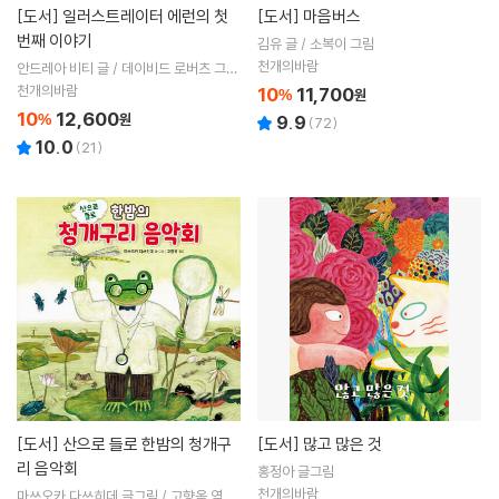
[도서]
일러스트레이터 에런의 첫
[도서]
마음버스
번째 이야기
김유 글 / 소복이 그림
천개의바람
안드레아 비티 글 / 데이비드 로버츠 그림
/ 김혜진 역
천개의바람
10
11,700
%
원
10
12,600
%
원
9.9
(
72
)
10.0
(
21
)
[도서]
산으로 들로 한밤의 청개구
[도서]
많고 많은 것
리 음악회
홍정아 글그림
천개의바람
마쓰오카 다쓰히데 글그림 / 고향옥 역