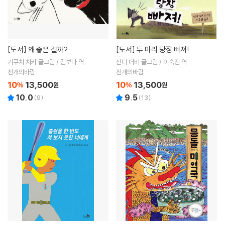
[도서]
왜 좋은 걸까?
[도서]
두 마리 당장 빠져!
기쿠치 치키 글그림 / 김보나 역
신디 더비 글그림 / 이숙진 역
천개의바람
천개의바람
10
13,500
10
13,500
%
원
%
원
10.0
9.5
(
9
)
(
13
)