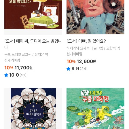
[도서]
매미 씨, 드디어 오늘 밤입니
[도서]
아빠, 잘 있어요?
다
하세가와 요시후미 글그림 / 고향옥 역
천개의바람
구도 노리코 글그림 / 유지은 역
천개의바람
10
12,600
%
원
10
11,700
%
원
9.9
(
24
)
10.0
(
51
)