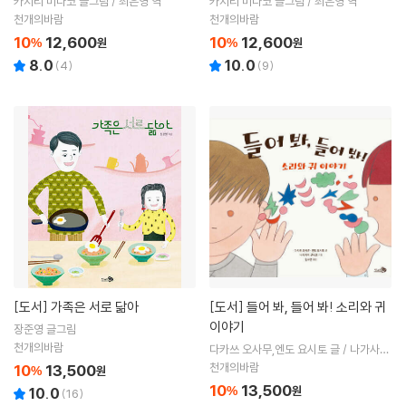
카지리 미나코 글그림 / 최은영 역
카지리 미나코 글그림 / 최은영 역
천개의바람
천개의바람
10
12,600
10
12,600
%
원
%
원
8.0
10.0
(
4
)
(
9
)
[도서]
가족은 서로 닮아
[도서]
들어 봐, 들어 봐! 소리와 귀
이야기
장준영 글그림
천개의바람
다카쓰 오사무,엔도 요시토 글 / 나가사키
구니코 그림 / 김소연 역
천개의바람
10
13,500
%
원
10
13,500
%
원
10.0
(
16
)