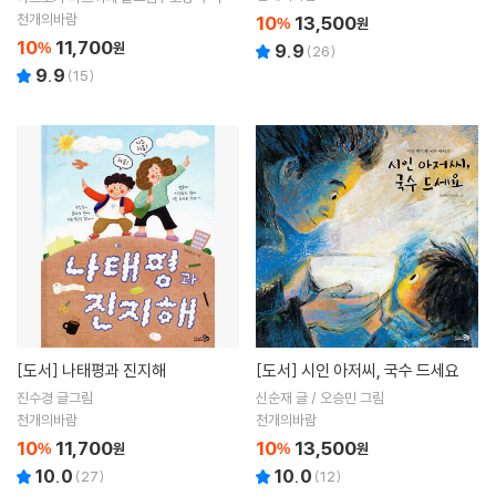
천개의바람
10
13,500
%
원
10
11,700
%
원
9.9
(
26
)
9.9
(
15
)
[도서]
나태평과 진지해
[도서]
시인 아저씨, 국수 드세요
진수경 글그림
신순재 글 / 오승민 그림
천개의바람
천개의바람
10
11,700
10
13,500
%
원
%
원
10.0
10.0
(
27
)
(
12
)