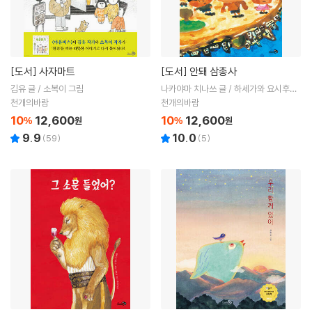
[도서]
사자마트
[도서]
안돼 삼총사
김유 글 / 소복이 그림
나카야마 치나쓰 글 / 하세가와 요시후미
그림 / 장지현 역
천개의바람
천개의바람
10
12,600
10
12,600
%
원
%
원
9.9
10.0
(
59
)
(
5
)