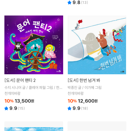
9.8
(
13
)
[도서]
문어 팬티 2
[도서]
한번 넘겨 봐
수지 시니어 글 / 클레어 파월 그림 / 한미
박종진 글 / 이가혜 그림
숙 역
천개의바람
천개의바람
10
13,500
10
12,600
%
원
%
원
9.9
9.9
(
15
)
(
18
)