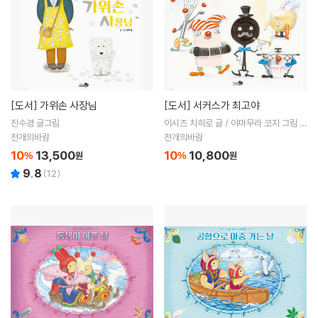
[도서]
가위손 사장님
[도서]
서커스가 최고야
진수경 글그림
이시즈 치히로 글 / 야마무라 코지 그림 /
엄혜숙 역
천개의바람
천개의바람
10
13,500
10
10,800
%
원
%
원
9.8
(
12
)