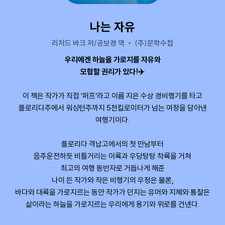
나는 자유
리처드 바크 저/공보경 역
(주)문학수첩
우리에겐 하늘을 가로지를 자유와
모험할 권리가 있다!✈️
이 책은 작가가 직접 ‘퍼프’라고 이름 지은 수상 경비행기를 타고
플로리다주에서 워싱턴주까지 5천킬로미터가 넘는 여정을 담아낸
여행기이다.
플로리다 격납고에서의 첫 만남부터
음주운전하듯 비틀거리는 이륙과 우당탕탕 착륙을 거쳐
최고의 여행 동반자로 거듭나게 해준
나이 든 작가와 작은 비행기의 우정은 물론,
바다와 대륙을 가로지르는 동안 작가가 던지는 유머와 지혜와 통찰은
삶이라는 하늘을 가로지르는 우리에게 용기와 위로를 건넨다.