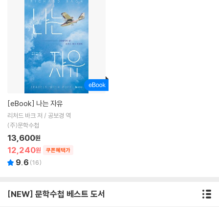
[eBook]
나는 자유
리처드 바크 저 / 공보경 역
(주)문학수첩
13,600
원
12,240
원
쿠폰혜택가
9.6
(
16
)
[NEW] 문학수첩 베스트 도서