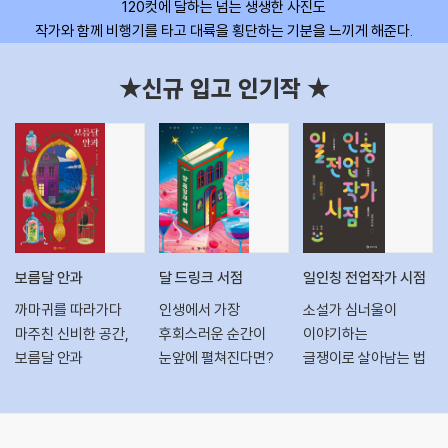
120컷에 달하는 넘는 생생한 사진도
작가와 함께 비행기를 타고 대륙을 횡단하는 기분을 느끼게 해준다.
★신규 입고 인기작 ★
보름달 안과
달 드링크 서점
일인칭 전업작가 시점
까마귀를 따라가다
인생에서 가장
소설가 심너울이
마주친 신비한 공간,
후회스러운 순간이
이야기하는
보름달 안과
눈앞에 펼쳐진다면?
글쟁이로 살아남는 법