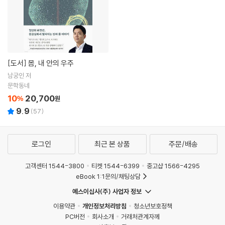
[도서]
몸, 내 안의 우주
남궁인 저
문학동네
10
20,700
%
원
9.9
(
57
)
로그인
최근 본 상품
주문/배송
고객센터 1544-3800
티켓 1544-6399
중고샵 1566-4295
eBook 1:1문의/채팅상담
예스이십사(주) 사업자 정보
이용약관
개인정보처리방침
청소년보호정책
PC버전
회사소개
거래처관계자께