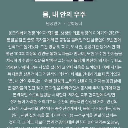
몸, 내 안의 우주
남궁인 저
문학동네
응급의학과 전문의이자 작가로, 생생한 의료 현장의 이야기와 인간적
통찰을 담은 글로 독자들에게 큰 공감을 불러일으킨 남궁인이 5년 만에
신작으로 돌아왔다. 그간 방송 및 학교, 도서관, 공공기관 등에서 한 해
평균 100회 이상의 강연을 통해 독자들과 만나며, 또한 무수한 환자들을
치료하며 수많은 질문을 받아온 그는 독자들에게 여전히 ‘의사는 두렵고
의학은 난해하다’는 사실을 절감하고 안타까움을 느껴왔다. 이에 저자는
독자들을 실용적이고 직관적인 의학의 세계로 안내하기로 마음먹었고
『몸, 내 안의 우주』는 그러한 결심과 노력의 산물이다. 저자는 응급실에
온 환자들의 진단 및 치료 과정을 따라가면서 동시에 우리 장기에 대한
본격적인 스토리텔링을 시작한다. 저자는 복부 한복판에 다양한
장기들이 자리한 소화기부터 순환의 원동력인 심장을 거쳐, 인간의
고등한 사고능력을 관장하는 중추신경계까지, 몸의 구조와 기능, 작동
원리, 관련 질환 등을 풀어가며 우리 몸 구석구석을 면밀히 살피는
것이다. 그 어느 때보다 몸과 건강에 대한 관심이 높아져가는 오늘날,