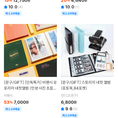
15
12,750
20
4,640
%
원
%
원
10.0
10.0
(
4
)
(
1
)
예스24배송
예스24배송
[문구/GIFT]
[단독특가] 비팬시 유
[문구/GIFT]
스토리지 네컷 앨범
포리아 네컷앨범 (인생 사진 초음파
(포토북,84포켓)
포토북 사진첩 셀프 커플 접착식 하
비팬시
인디고(문구)
루필름)
53
7,000
6,800
%
원
원
9.6
(
5
)
예스24배송
예스24배송