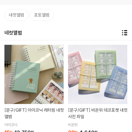
네컷앨범
포토앨범
네컷앨범
[문구/GIFT]
아이코닉 레터링 네컷
[문구/GIFT]
비온뒤 데코포켓 네컷
앨범
사진 파일
아이코닉
비온뒤