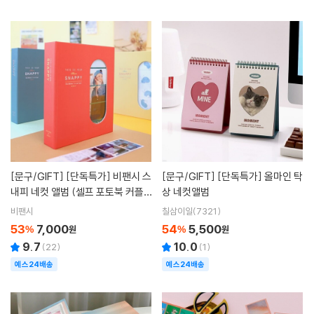
[문구/GIFT]
[단독특가] 비팬시 스
[문구/GIFT]
[단독특가] 올마인 탁
내피 네컷 앨범 (셀프 포토북 커플
상 네컷앨범
선물 포켓 스크랩북 사진 보관 사진
비팬시
칠삼이일(7321)
첩)
53
7,000
54
5,500
%
원
%
원
9.7
10.0
(
22
)
(
1
)
예스24배송
예스24배송