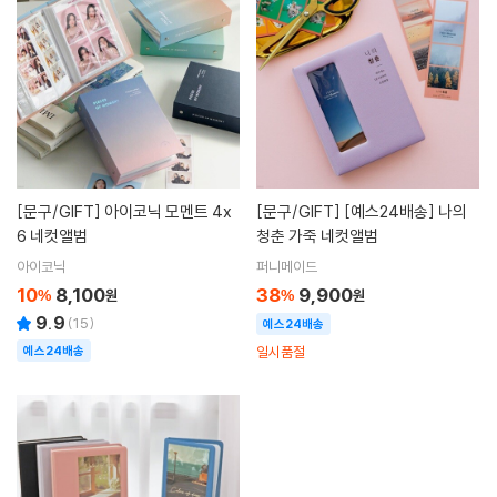
[문구/GIFT]
아이코닉 모멘트 4x
[문구/GIFT]
[예스24배송] 나의
6 네컷앨범
청춘 가죽 네컷앨범
아이코닉
퍼니메이드
10
8,100
38
9,900
%
원
%
원
9.9
(
15
)
예스24배송
예스24배송
일시품절