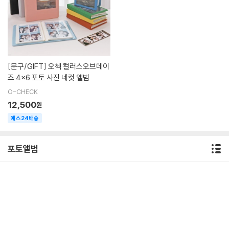
[문구/GIFT]
오첵 컬러스오브데이
즈 4x6 포토 사진 네컷 앨범
O-CHECK
12,500
원
예스24배송
포토앨범