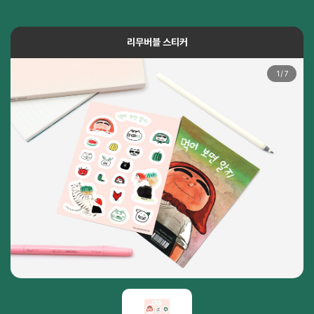
리무버블 스티커
1
/
7