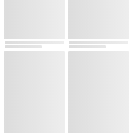
로그인
최근 본 상품
주문/배송
고객센터 1544-3800
티켓 1544-6399
중고샵 1566-4295
eBook 1:1문의/채팅상담