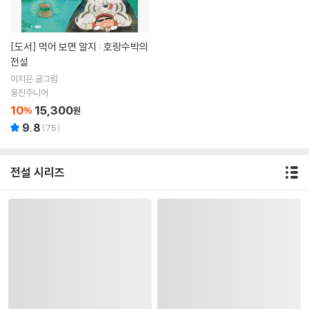
[도서]
먹어 보면 알지 : 호랑수박의
전설
이지은 글그림
웅진주니어
10
15,300
%
원
9.8
(
75
)
전설 시리즈