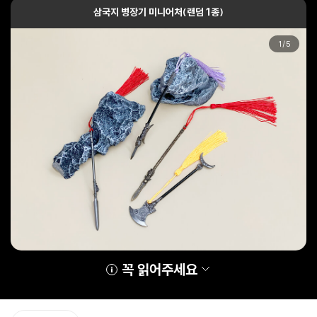
삼국지 병장기 미니어처(랜덤 1종)
1
/
5
꼭 읽어주세요