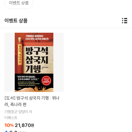
이벤트 상품
이벤트 상품
[도서]
방구석 삼국지 기행 : 위나
라, 촉나라 편
기행장군 양양이 저
더퀘스트
10
21,870
%
원