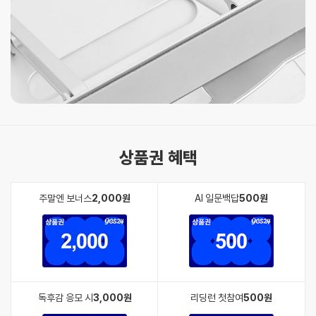
상품권 혜택
주말엔 보너스
2,000원
AI 일문백답
500원
독후감 응모 시
3,000원
리딩런 첫참여
500원