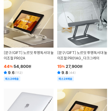
[문구/GIFT]
노르잇 투명독서대 높
[문구/GIFT]
노르잇 투명독서대 높
이조절 PR02A
이조절 PR01AG_다크그레이
44
54,800
15
27,900
%
원
%
원
9.6
9.8
(
112
)
(
44
)
예스24배송
예스24배송