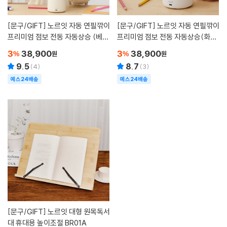
[문구/GIFT]
노르잇 자동 연필깎이
[문구/GIFT]
노르잇 자동 연필깎이
프리미엄 점보 전동 자동상승 (베이
프리미엄 점보 전동 자동상승(화이
지 브라운)
트)
3
38,900
3
38,900
%
원
%
원
9.5
8.7
(
4
)
(
3
)
예스24배송
예스24배송
[문구/GIFT]
노르잇 대형 원목독서
대 휴대용 높이조절 BR01A