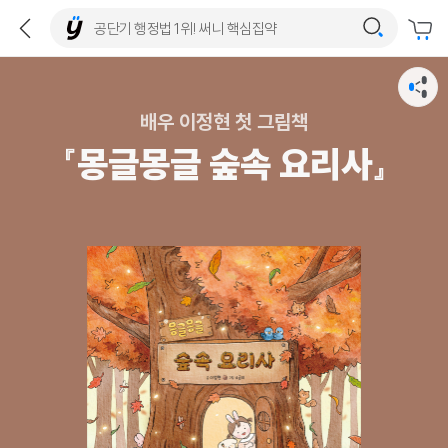
배우 이정현 첫 그림책
『몽글몽글 숲속 요리사』