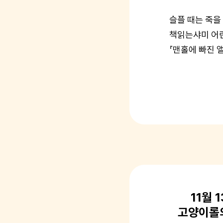
슬플 때는 죽을
책읽는샤미 어린
『맨홀에 빠진 
11월 
고양이롤의