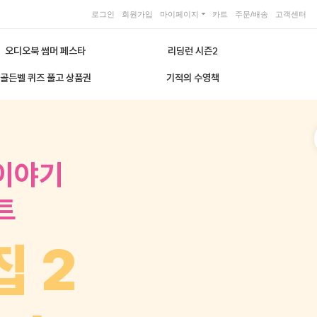
로그인
회원가입
마이페이지
카트
주문/배송
고객센터
오디오북 썸머 페스타
리딩런 시즌2
골든벨 퀴즈 풀고 상품권
기적의 수영책
 이야기
트
집 2