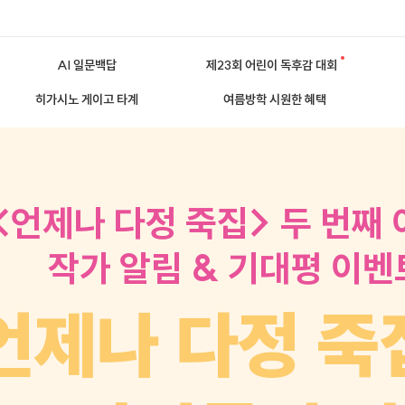
AI 일문백답
제23회 어린이 독후감 대회
히가시노 게이고 타계
여름방학 시원한 혜택
<언제나 다정 죽집> 두 번째
작가 알림 & 기대평 이벤
언제나 다정 죽