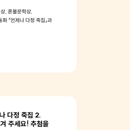
비상, 혼불문학상,
화 『언제나 다정 죽집』과
나 다정 죽집 2.
남겨 주세요! 추첨을