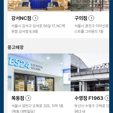
강서NC점
구의점
서울시 강서구 강서로 56길 17, NC백
서울시 광진구 아차산로 402
화점 강서점 8,9층
스트폴 그라운드 1층
중고매장
목동점
수영점 F1963
서울시 양천구 오목로 325, 지하 1층
부산시 수영구 구락로 123번길
(목동,대학빌딩)
963 내