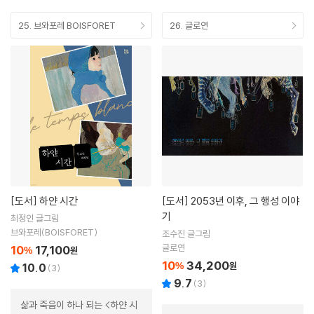
25. 브와포레 BOISFORET
26. 글로연
[도서]
하얀 시간
[도서]
2053년 이후, 그 행성 이야
기
최정인 글그림
브와포레(BOISFORET)
조수진 글그림
글로연
10
17,100
%
원
10
34,200
%
원
10.0
(
3
)
9.7
(
3
)
삶과 죽음이 하나 되는 <하얀 시