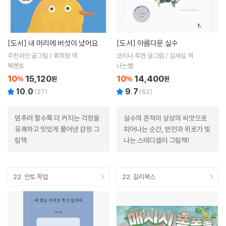
[도서]
내 머리에 버섯이 났어요
[도서]
아름다운 실수
주핀쉬안 글그림 / 류희정 역
코리나 루켄 글그림 / 김세실 역
북멘토
나는별
10
15,120
10
14,400
%
원
%
원
10.0
9.7
(
27
)
(
62
)
멈추려 할수록 더 커지는 걱정을
실수의 흔적이 상상의 씨앗으로
유쾌하고 맛있게 풀어낸 감정 그
피어나는 순간, 반전과 위로가 빛
림책
나는 스테디셀러 그림책!
22. 안토 작업
22. 길리북스