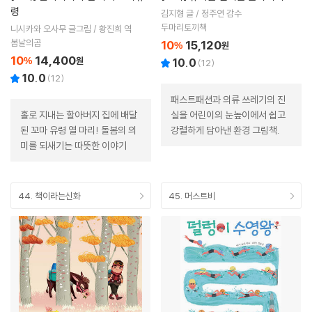
령
김지형 글 / 정주연 감수
두마리토끼책
니시카와 오사무 글그림 / 황진희 역
봄날의곰
10
15,120
%
원
10
14,400
%
원
10.0
(
12
)
10.0
(
12
)
패스트패션과 의류 쓰레기의 진
홀로 지내는 할아버지 집에 배달
실을 어린이의 눈높이에서 쉽고
된 꼬마 유령 열 마리! 돌봄의 의
강렬하게 담아낸 환경 그림책.
미를 되새기는 따뜻한 이야기
44. 책이라는신화
45. 머스트비