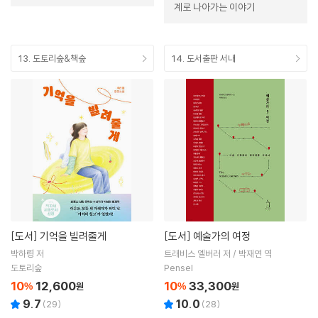
계로 나아가는 이야기
13. 도토리숲&책숲
14. 도서출판 서내
[도서]
기억을 빌려줄게
[도서]
예술가의 여정
박하령 저
트래비스 엘버러 저 / 박재연 역
도토리숲
Pensel
10
12,600
10
33,300
%
원
%
원
9.7
10.0
(
29
)
(
28
)