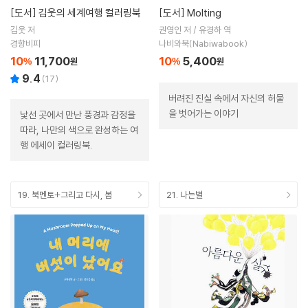
[도서]
김웃의 세계여행 컬러링북
[도서]
Molting
김웃 저
권영인 저 / 유경하 역
경향비피
나비와북(Nabiwabook)
10
11,700
10
5,400
%
원
%
원
9.4
(
17
)
버려진 진실 속에서 자신의 허물
을 벗어가는 이야기
낯선 곳에서 만난 풍경과 감정을
따라, 나만의 색으로 완성하는 여
행 에세이 컬러링북.
19. 북멘토+그리고 다시, 봄
21. 나는별