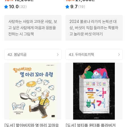
10.0
9.7
(
32
)
(
19
)
사랑하는 사람과 고마운 사람, 보
2024 볼로냐 라가치 논픽션 대
고 싶은 사람에게 마음과 응원을
상, 버섯이 직접 들려주는 특별하
전하는 시 그림책
고 놀라운 버섯 이야기
42. 봄날의곰
43. 두마리토끼책
[도서]
할아버지와 열 마리 꼬마유
[도서]
뷰티플 원더플 플라버거