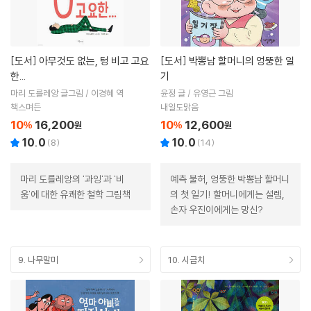
[도서]
아무것도 없는, 텅 비고 고요
[도서]
박뽕남 할머니의 엉뚱한 일
한...
기
마리 도를레앙 글그림 / 이경혜 역
윤정 글 / 유영근 그림
책스며든
내일도맑음
10
16,200
10
12,600
%
원
%
원
10.0
10.0
(
8
)
(
14
)
마리 도를레앙의 '과잉'과 '비
예측 불허, 엉뚱한 박뽕남 할머니
움'에 대한 유쾌한 철학 그림책
의 첫 일기! 할머니에게는 설렘,
손자 우진이에게는 망신?
9. 나무말미
10. 시금치