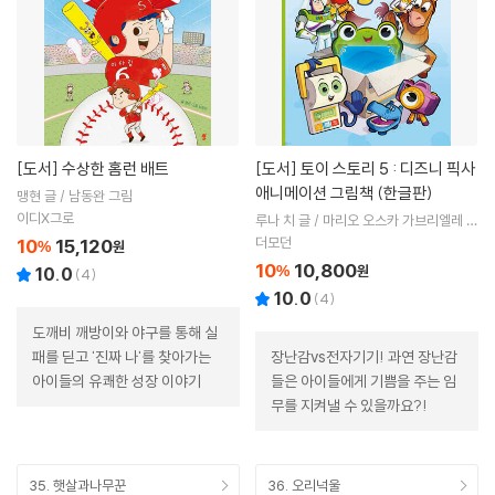
[도서]
수상한 홈런 배트
[도서]
토이 스토리 5 : 디즈니 픽사
애니메이션 그림책 (한글판)
맹현 글 / 남동완 그림
이디X그로
루나 치 글 / 마리오 오스카 가브리엘레 그
림 / 더모던 편집부 역
더모던
10
15,120
%
원
10
10,800
%
원
10.0
(
4
)
10.0
(
4
)
도깨비 깨방이와 야구를 통해 실
패를 딛고 '진짜 나'를 찾아가는
장난감vs전자기기! 과연 장난감
아이들의 유쾌한 성장 이야기
들은 아이들에게 기쁨을 주는 임
무를 지켜낼 수 있을까요?!
35. 햇살과나무꾼
36. 오리넉울