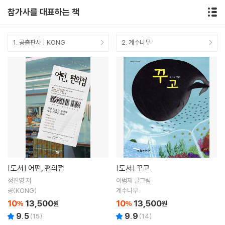
참가사를 대표하는 책
1. 공출판사 | KONG
2. 계수나무
[도서]
어떤, 편의점
[도서]
꾸고
정진영 저
이범재 글그림
공(KONG)
계수나무
10
13,500
10
13,500
%
원
%
원
9.5
9.9
(
15
)
(
14
)