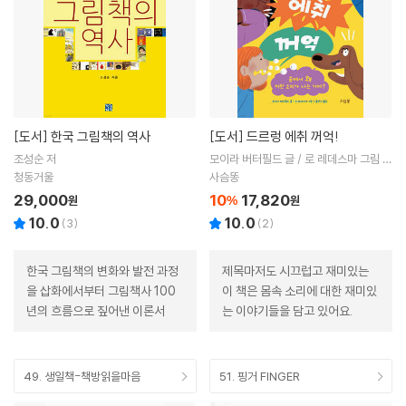
[도서]
한국 그림책의 역사
[도서]
드르렁 에취 꺼억!
조성순 저
모이라 버터필드 글 / 로 레데스마 그림 /
홍연미 역
청동거울
사슴똥
29,000
10
17,820
원
%
원
10.0
10.0
(
3
)
(
2
)
한국 그림책의 변화와 발전 과정
제목마저도 시끄럽고 재미있는
을 삽화에서부터 그림책사 100
이 책은 몸속 소리에 대한 재미있
년의 흐름으로 짚어낸 이론서
는 이야기들을 담고 있어요.
49. 생일책-책방읽을마음
51. 핑거 FINGER