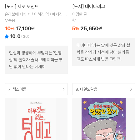
[도서]
제로 포인트
[도서]
태어나려고
슬라보예 지젝 저 / 이혜진 역 / 배세진 해
이명환 글
제
우중몽
향
10
17,100
5
25,650
%
원
%
원
10.0
(
36
)
태어나다’라는 말에 깃든 삶의 철
학을 작가의 시선에 담아 날카롭
현실과 생생하게 부딪치는 '현행
고도 따스하게 빚은 그림책.
성'의 철학자 슬라보예 지젝을 부
담 없이 만나는 에세이
7. 책스며든
8. 내일도맑음