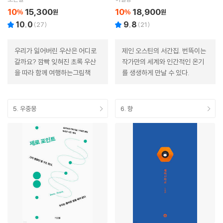
10
15,300
10
18,900
%
원
%
원
10.0
9.8
(
27
)
(
21
)
우리가 잃어버린 우산은 어디로
제인 오스틴의 서간집. 번뜩이는
갈까요? 깜빡 잊혀진 초록 우산
작가만의 세계와 인간적인 온기
을 따라 함께 여행하는그림책
를 생생하게 만날 수 있다.
5. 우중몽
6. 향