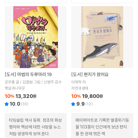
[도서]
마법의 두루마리 19
[도서]
편지가 왔어요
강무홍 글 / 김종범 그림 / 신병주 감수
이재혁 저
햇살과나무꾼
자연과생태
10
13,320
10
19,800
%
원
%
원
10.0
9.9
(
10
)
(
12
)
타임슬립 역사 동화. 정조의 화성
페이퍼아트로 기록한 멸종위기동
행차와 백성에 대한 사랑을 뉴스
물 103종이 인간에게 보낸 편지
처럼 생생하게 보여 준다.
를 한 권에 엮은 책