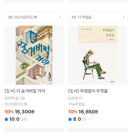
38. 아스터로이드북
39. 더 작업실
[도서]
다 숨겨버릴 거야
[도서]
하염없이 무엇을
임연옥 글그림
김진태 저
아스터로이드북
The작업실
10
15,300
10
16,650
%
원
%
원
10.0
8.0
(
20
)
(
1
)