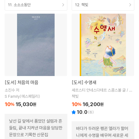
11. 소소소동단
12. 책빛
[도서]
처음의 마음
[도서]
수영새
소진수 저
셰르스티 안네스다테르 스콤스볼 글 / 마
리 칸스타 욘센 그림 / 손화수 역
S Family(에스패밀리)
책빛
10
15,030
10
16,200
%
원
%
원
10.0
(
6
)
낯선 길 앞에서 품었던 설렘과 흔
들림, 끝내 지켜낸 마음을 담담한
바다가 두려운 펭귄 엘라가 할머
문장으로 기록한 산문집
니에게 수영을 배우며 새로운 세