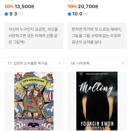
10
13,500
10
20,700
%
원
%
원
9.3
10.0
(
7
)
(
1
)
자신이 누구인지 궁금한, 자신을
한차연 작가의 첫 드로잉 에세이,
사랑하고픈 모든 이에게 선물 같
그림을 그릴 수밖에 없는 이유와
은 그림책!
유년의 상처를 담다
17. 김웃의 도서출판 옥구슬
18. 나비와북