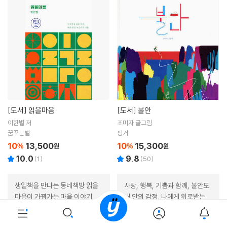
[도서]
읽을마음
[도서]
불안
이한별 저
조미자 글그림
꿈꾸는별
핑거
10
13,500
10
15,300
%
원
%
원
10.0
9.8
(
1
)
(
50
)
생일책을 만나는 동네책방 읽을
사랑, 행복, 기쁨과 함께, 불안도
마음이 가꿔가는 마을 이야기
내 안의 감정. 나에게 위로받는
나의 감정의 이야기