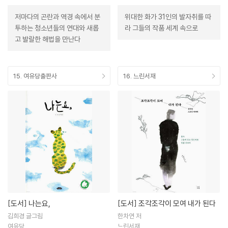
저마다의 곤란과 역경 속에서 분
위대한 화가 31인의 발자취를 따
투하는 청소년들의 연대와 새롭
라 그들의 작품 세계 속으로
고 발랄한 해법을 만난다
15. 여유당출판사
16. 느린서재
[도서]
나는요,
[도서]
조각조각이 모여 내가 된다
김희경 글그림
한차연 저
여유당
느린서재