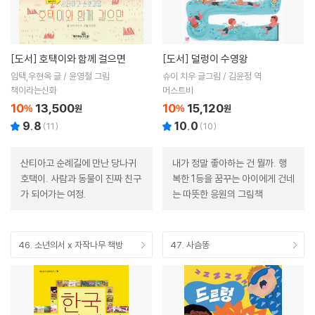
[도서]
호택이와 함께 걸으면
[도서]
덜렁이 수영왕
임택,우현옥 글 / 윤영철 그림
슈이 치우 글그림 / 김윤정 역
책이라는신화
머스트비
10
13,500
10
15,120
%
원
%
원
9.8
10.0
(
11
)
(
10
)
산티아고 순례길에 만난 당나귀
내가 정말 좋아하는 건 뭘까. 행
호택이. 사람과 동물이 진짜 친구
복한 1등을 꿈꾸는 아이에게 건네
가 되어가는 여정.
는 따뜻한 응원의 그림책
46. 소년의서 x 자작나무 책방
47. 사슴똥