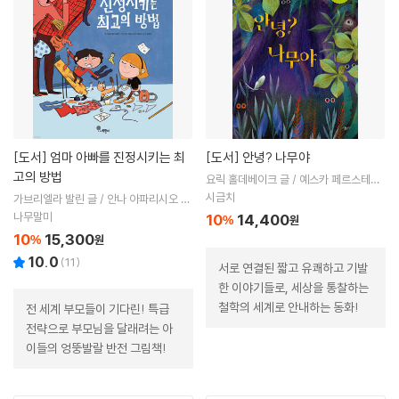
[도서]
엄마 아빠를 진정시키는 최
[도서]
안녕? 나무야
고의 방법
요릭 홀데베이크 글 / 예스카 페르스테헌
그림 / 정신재 역
시금치
가브리엘라 발린 글 / 안나 아파리시오 카
탈라 그림 / 김여진 역
나무말미
10
14,400
%
원
10
15,300
%
원
10.0
(
11
)
서로 연결된 짧고 유쾌하고 기발
한 이야기들로, 세상을 통찰하는
철학의 세계로 안내하는 동화!
전 세계 부모들이 기다린! 특급
전략으로 부모님을 달래려는 아
이들의 엉뚱발랄 반전 그림책!