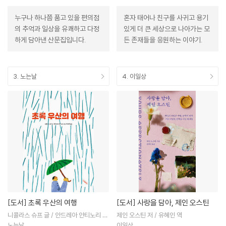
누구나 하나쯤 품고 있을 편의점
혼자 태어나 친구를 사귀고 용기
의 추억과 일상을 유쾌하고 다정
있게 더 큰 세상으로 나아가는 모
하게 담아낸 산문집입니다.
든 존재들을 응원하는 이야기.
3. 노는날
4. 이일상
[도서]
초록 우산의 여행
[도서]
사랑을 담아, 제인 오스틴
니콜라스 슈프 글 / 안드레아 안티노리 그
제인 오스틴 저 / 유혜인 역
림 / 박재연 역
노는날
이일상