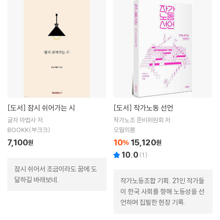
[도서]
잠시 쉬어가는 시
[도서]
작가노동 선언
글자 마법사 저
작가노조 준비위원회 저
BOOKK(부크크)
오월의봄
7,100
10
15,120
원
%
원
10.0
(
1
)
잠시 쉬어서 조금이라도 꿈에 도
달하길 바래보네.
작가노동조합 기획. 21인 작가들
이 한국 사회를 향해 노동성을 선
언하며 집필한 현장 기록.