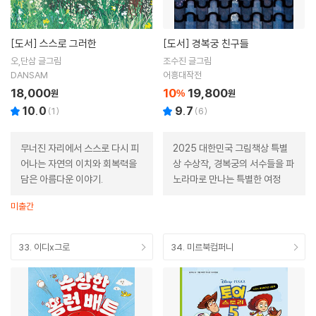
[도서]
스스로 그러한
[도서]
경복궁 친구들
오,단삼 글그림
조수진 글그림
DANSAM
어흥대작전
18,000
10
19,800
원
%
원
10.0
9.7
(
1
)
(
6
)
무너진 자리에서 스스로 다시 피
2025 대한민국 그림책상 특별
어나는 자연의 이치와 회복력을
상 수상작, 경복궁의 서수들을 파
담은 아름다운 이야기.
노라마로 만나는 특별한 여정
미출간
33. 이디x그로
34. 미르북컴퍼니