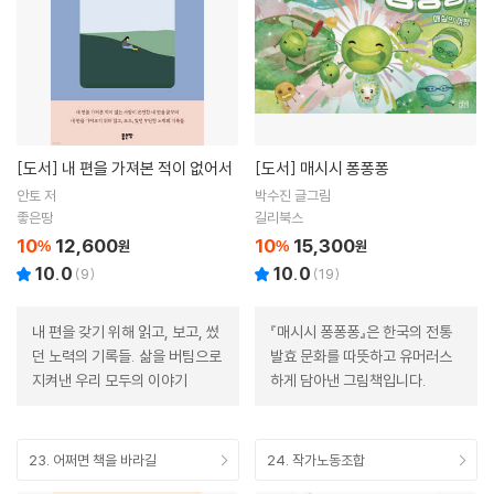
[도서]
내 편을 가져본 적이 없어서
[도서]
매시시 퐁퐁퐁
안토 저
박수진 글그림
좋은땅
길리북스
10
12,600
10
15,300
%
원
%
원
10.0
10.0
(
9
)
(
19
)
내 편을 갖기 위해 읽고, 보고, 썼
『매시시 퐁퐁퐁』은 한국의 전통
던 노력의 기록들. 삶을 버팀으로
발효 문화를 따뜻하고 유머러스
지켜낸 우리 모두의 이야기
하게 담아낸 그림책입니다.
23. 어쩌면 책을 바라길
24. 작가노동조합