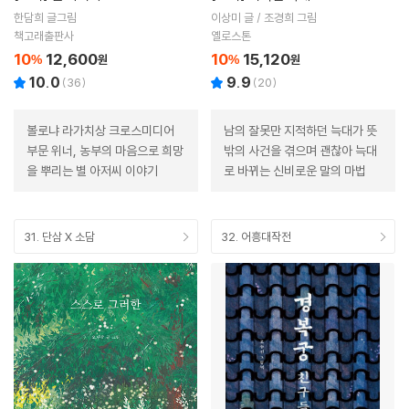
한담희 글그림
이상미 글 / 조경희 그림
책고래출판사
옐로스톤
10
12,600
10
15,120
%
원
%
원
10.0
9.9
(
36
)
(
20
)
볼로냐 라가치상 크로스미디어
남의 잘못만 지적하던 늑대가 뜻
부문 위너, 농부의 마음으로 희망
밖의 사건을 겪으며 괜찮아 늑대
을 뿌리는 별 아저씨 이야기
로 바뀌는 신비로운 말의 마법
31. 단삼 X 소담
32. 어흥대작전