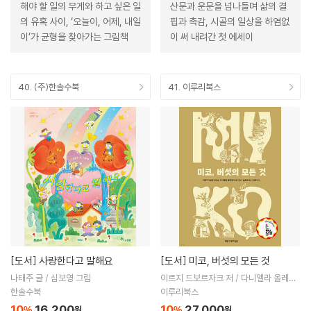
해야 할 일의 무게와 하고 싶은 일
산문과 운문을 넘나들며 삶의 결
의 유혹 사이, ‘오늘이, 어제, 내일
핍과 촉감, 시골의 일상을 하염없
이’가 균형을 찾아가는 그림책
이 써 내려간 첫 에세이
40. (주)한솔수북
41. 이루리북스
[도서]
사랑한다고 말해요
[도서]
미코, 버섯의 모든 것
나태주 글 / 심보영 그림
이르지 드보르자크 저 / 다니엘라 올레이
니코바 그림 / 송순섭 역 / 유림 감수
한솔수북
이루리북스
10
16,200
10
27,000
%
원
%
원