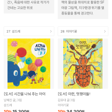
간>, 죽음에 대한 사유로 작가가
책의 물성을 최대치로 활용한 SF
건네는 고요한 위로
야광 그림책, 지구환경 위기를 멸
종동물을 통해 경고한다.
27. 섬드레
28. 이야기꽃
[도서]
시간을 나눠 주는 아이
[도서]
이런, 멋쟁이들!
남혜진 글,그림
김유대 글그림
섬드레
이야기꽃
10
15,300
10
34,200
%
원
%
원