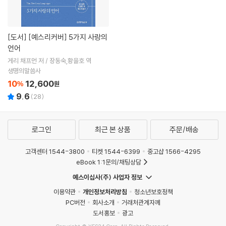
[도서]
[예스리커버] 5가지 사랑의
언어
게리 채프먼 저 / 장동숙,황을호 역
생명의말씀사
10
12,600
%
원
9.6
(
28
)
로그인
최근 본 상품
주문/배송
고객센터 1544-3800
티켓 1544-6399
중고샵 1566-4295
eBook 1:1문의/채팅상담
예스이십사(주) 사업자 정보
이용약관
개인정보처리방침
청소년보호정책
PC버전
회사소개
거래처관계자께
도서홍보
광고