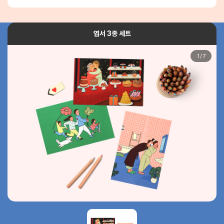
엽서 3종 세트
1
/
7