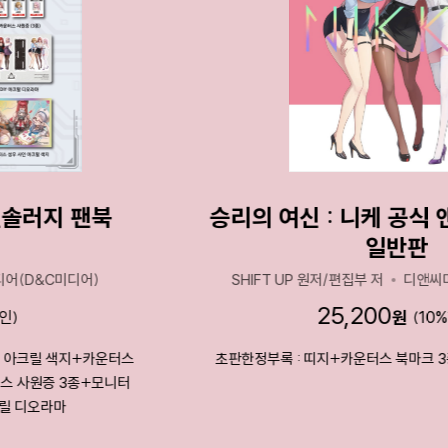
승리의 여신 : 니케 공식 앤솔러지 팬북 1
일반판
SHIFT UP 원저/편집부 저
디앤씨미디어(D&C미디어)
25,200
원
10
%
초판한정부록 : 띠지+카운터스 북마크 3종+카운터스 증명사진