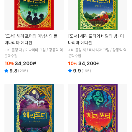
[도서]
해리 포터와 마법사의 돌 :
[도서]
해리 포터와 비밀의 방 : 미
미나리마 에디션
나리마 에디션
J.K. 롤링 저 / 미나리마 그림 / 강동혁 역
J.K. 롤링 저 / 미나리마 그림 / 강동혁 역
문학수첩
문학수첩
10
34,200
10
34,200
%
원
%
원
9.8
9.9
(
295
)
(
195
)