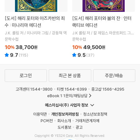
[도서]
해리 포터와 아즈카반의 죄
[도서]
해리 포터와 불의 잔 : 인터
수 : 미나리마 에디션
랙티브 에디션
J.K. 롤링 저 / 미나리마 그림 / 강동혁 역
J.K 롤링 저 / 칼 제임스 마운트퍼드 그림
/ 강동혁 역
문학수첩
문학수첩
10
38,700
10
49,500
%
원
%
원
9.7
9.5
(
115
)
(
37
)
로그인
최근 본 상품
주문/배송
고객센터 1544-3800
티켓 1544-6399
중고샵 1566-4295
eBook 1:1문의/채팅상담
예스이십사(주) 사업자 정보
이용약관
개인정보처리방침
청소년보호정책
PC버전
회사소개
거래처관계자께
도서홍보
광고
Copyright © YES24 Corp. All Rights Reserved.