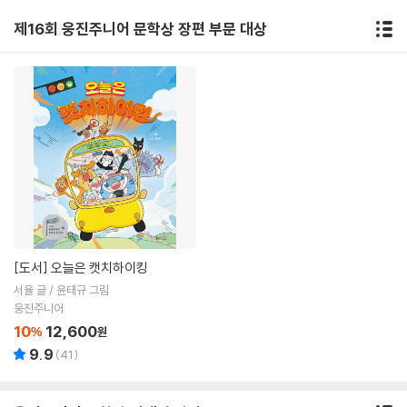
제16회 웅진주니어 문학상 장편 부문 대상
[도서]
오늘은 캣치하이킹
서율 글 / 윤태규 그림
웅진주니어
10
12,600
%
원
9.9
(
41
)