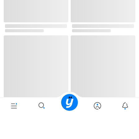
로그인
최근 본 상품
주문/배송
고객센터 1544-3800
티켓 1544-6399
중고샵 1566-4295
eBook 1:1문의/채팅상담
예스이십사(주) 사업자 정보
이용약관
개인정보처리방침
청소년보호정책
PC버전
회사소개
거래처관계자께
도서홍보
광고
Copyright © YES24 Corp. All Rights Reserved.
PYEVENTWEB3