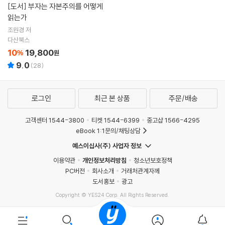
[도서]
부자는 자본주의를 어떻게
읽는가
조원경 저
다산북스
10
19,800
%
원
9.0
(
28
)
로그인
최근 본 상품
주문/배송
고객센터 1544-3800
티켓 1544-6399
중고샵 1566-4295
eBook 1:1문의/채팅상담
예스이십사(주) 사업자 정보
이용약관
개인정보처리방침
청소년보호정책
PC버전
회사소개
거래처관계자께
도서홍보
광고
Copyright © YES24 Corp. All Rights Reserved.
PYEVENTWEB5