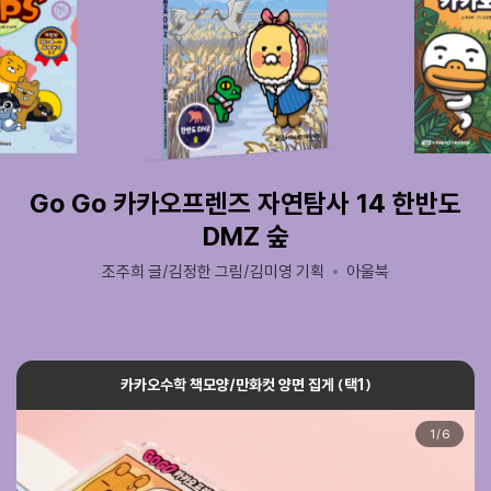
Go Go 카카오프렌즈 자연탐사 14 한반도
DMZ 숲
조주희 글/김정한 그림/김미영 기획
아울북
카카오수학 책모양/만화컷 양면 집게 (택1)
1
/
6