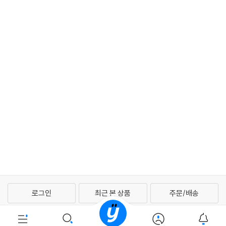
로그인
최근 본 상품
주문/배송
고객센터 1544-3800
티켓 1544-6399
중고샵 1566-4295
eBook 1:1문의/채팅상담
예스이십사(주) 사업자 정보
이용약관
개인정보처리방침
청소년보호정책
PC버전
회사소개
거래처관계자께
도서홍보
광고
Copyright © YES24 Corp. All Rights Reserved.
PYEVENTWEB3