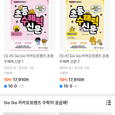
[도서]
Go Go 카카오프렌즈 초등
[도서]
Go Go 카카오프렌즈 초등
수해력 신문 1
수해력 신문 2
김남준 글 / 장선영 그림
정연숙 글 / 장선영 그림
아울북
아울북
10
17,910
10
17,910
%
원
%
원
10.0
10.0
(
33
)
(
4
)
Go Go 카카오프렌즈 수학이 궁금해!